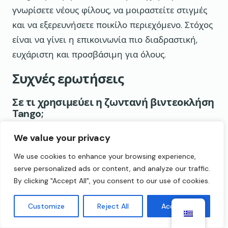
γνωρίσετε νέους φίλους, να μοιραστείτε στιγμές
και να εξερευνήσετε ποικίλο περιεχόμενο. Στόχος
είναι να γίνει η επικοινωνία πιο διαδραστική,
ευχάριστη και προσβάσιμη για όλους.
Συχνές ερωτήσεις
Σε τι χρησιμεύει η ζωντανή βιντεοκλήση
Tango;
Το Tango Live Video Chat έχει σχεδιαστεί για
We value your privacy
επικοινωνία και ψυχαγωγία σε πραγματικό χρόνο.
We use cookies to enhance your browsing experience,
Οι χρήστες μπορούν να συνδεθούν μέσω
serve personalized ads or content, and analyze our traffic.
ζωντανών βιντεοκλήσεων, ομαδικών συνομιλιών
By clicking "Accept All", you consent to our use of cookies.
ή ζωντανής ροής 24/7 για να αλληλεπιδράσουν
Customize
Reject All
Accept All
με ανθρώπους από όλο τον κόσμο. Η εφαρμογή
διαθέτει επίσης διασκεδαστικά εργαλεία όπως