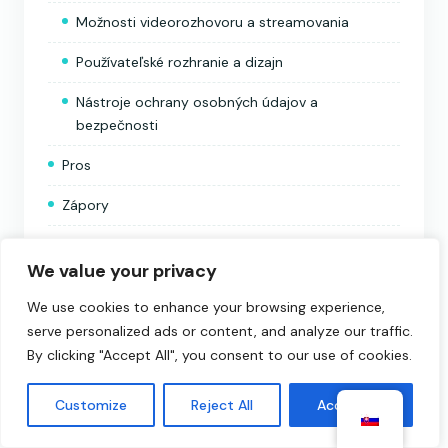
Možnosti videorozhovoru a streamovania
Používateľské rozhranie a dizajn
Nástroje ochrany osobných údajov a
bezpečnosti
Pros
Zápory
Výkon a používateľská skúsenosť
We value your privacy
Kvalita videa a zvuku
We use cookies to enhance your browsing experience,
Jednoduché použitie
serve personalized ads or content, and analyze our traffic.
By clicking "Accept All", you consent to our use of cookies.
Ochrana osobných údajov aplikácie a využitie
údajov
Customize
Reject All
Accept All
Postupy zberu a sledovania údajov