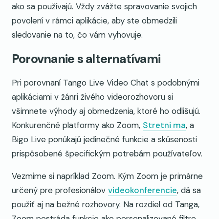
ako sa používajú. Vždy zvážte spravovanie svojich
povolení v rámci aplikácie, aby ste obmedzili
sledovanie na to, čo vám vyhovuje.
Porovnanie s alternatívami
Pri porovnaní Tango Live Video Chat s podobnými
aplikáciami v žánri živého videorozhovoru si
všimnete výhody aj obmedzenia, ktoré ho odlišujú.
Konkurenčné platformy ako Zoom,
Stretni ma
, a
Bigo Live ponúkajú jedinečné funkcie a skúsenosti
prispôsobené špecifickým potrebám používateľov.
Vezmime si napríklad Zoom. Kým Zoom je primárne
určený pre profesionálov
videokonferencie
, dá sa
použiť aj na bežné rozhovory. Na rozdiel od Tanga,
Zoom postráda funkcie ako personalizované filtre