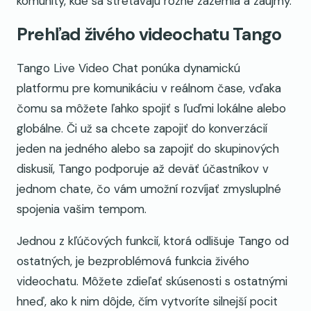
komunity, kde sa stretávajú rôzne zázemia a záujmy.
Prehľad živého videochatu Tango
Tango Live Video Chat ponúka dynamickú
platformu pre komunikáciu v reálnom čase, vďaka
čomu sa môžete ľahko spojiť s ľuďmi lokálne alebo
globálne. Či už sa chcete zapojiť do konverzácií
jeden na jedného alebo sa zapojiť do skupinových
diskusií, Tango podporuje až deväť účastníkov v
jednom chate, čo vám umožní rozvíjať zmysluplné
spojenia vašim tempom.
Jednou z kľúčových funkcií, ktorá odlišuje Tango od
ostatných, je bezproblémová funkcia živého
videochatu. Môžete zdieľať skúsenosti s ostatnými
hneď, ako k nim dôjde, čím vytvoríte silnejší pocit