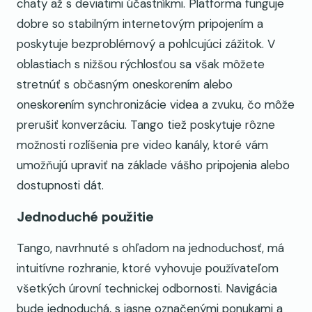
chaty až s deviatimi účastníkmi. Platforma funguje
dobre so stabilným internetovým pripojením a
poskytuje bezproblémový a pohlcujúci zážitok. V
oblastiach s nižšou rýchlosťou sa však môžete
stretnúť s občasným oneskorením alebo
oneskorením synchronizácie videa a zvuku, čo môže
prerušiť konverzáciu. Tango tiež poskytuje rôzne
možnosti rozlíšenia pre video kanály, ktoré vám
umožňujú upraviť na základe vášho pripojenia alebo
dostupnosti dát.
Jednoduché použitie
Tango, navrhnuté s ohľadom na jednoduchosť, má
intuitívne rozhranie, ktoré vyhovuje používateľom
všetkých úrovní technickej odbornosti. Navigácia
bude jednoduchá, s jasne označenými ponukami a