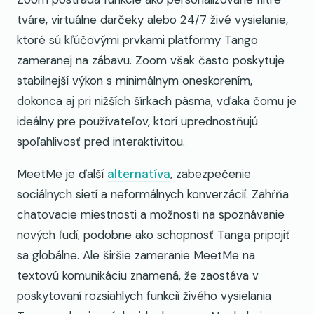
tváre, virtuálne darčeky alebo 24/7 živé vysielanie,
ktoré sú kľúčovými prvkami platformy Tango
zameranej na zábavu. Zoom však často poskytuje
stabilnejší výkon s minimálnym oneskorením,
dokonca aj pri nižších šírkach pásma, vďaka čomu je
ideálny pre používateľov, ktorí uprednostňujú
spoľahlivosť pred interaktivitou.
MeetMe je ďalší
alternatíva
, zabezpečenie
sociálnych sietí a neformálnych konverzácií. Zahŕňa
chatovacie miestnosti a možnosti na spoznávanie
nových ľudí, podobne ako schopnosť Tanga pripojiť
sa globálne. Ale širšie zameranie MeetMe na
textovú komunikáciu znamená, že zaostáva v
poskytovaní rozsiahlych funkcií živého vysielania