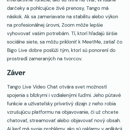
darčeky a pohlcujúce živé prenosy, Tango má
náskok. Ak sa zameriavate na stabilitu alebo výkon
na profesionálnej úrovni, Zoom môže lepšie
vyhovovať vašim potrebám. Tí, ktorí hľadajú širšie
sociálne siete, sa môžu prikloniť k MeetMe, zatiaľ čo
Bigo Live dobre poslúži tým, ktorí sú ponorení do
prostredí zameraných na tvorcov.
Záver
Tango Live Video Chat otvára svet možností
spojenia s blízkymi i vzdialenými ľuďmi. Jeho pútavé
funkcie a užívateľsky prívetivý dizajn z neho robia
vzrušujúcu platformu na objavovanie, či už chcete
chatovať, streamovať alebo objavovať nový obsah.
Aj keď má svoje problémy, ako sú reklamy v aplikácii