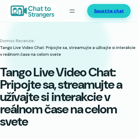
Prejsť
Spustite chat
na
obsah
Domov
/
Recenzie
/
Tango Live Video Chat: Pripojte sa, streamujte a užívajte si interakcie
v reálnom čase na celom svete
Tango Live Video Chat:
Pripojte sa, streamujte a
užívajte si interakcie v
reálnom čase na celom
svete