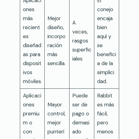
Aplicaci
El
ones
conejo
más
Mejor
encaja
A
recient
diseño,
bien
veces,
es
incorpo
aquí y
rasgos
diseñad
ración
se
superfic
as para
más
benefici
iales
disposit
sencilla.
a de la
ivos
simplici
móviles.
dad.
Aplicaci
Puede
Rabbit
ones
Mayor
ser de
es más
premiu
control,
pago o
fácil,
m o
mejor
demasi
pero
con
punterí
ado
menos