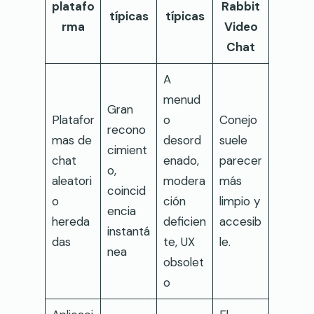
platafo
Rabbit
típicas
típicas
rma
Video
Chat
A
menud
Gran
Platafor
o
Conejo
recono
mas de
desord
suele
cimient
chat
enado,
parecer
o,
aleatori
modera
más
coincid
o
ción
limpio y
encia
hereda
deficien
accesib
instantá
das
te, UX
le.
nea
obsolet
o