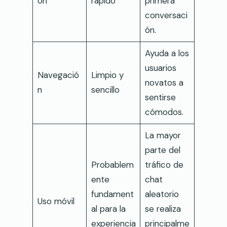
ón
rápido
primera
conversaci
ón.
Ayuda a los
usuarios
Navegació
Limpio y
novatos a
n
sencillo
sentirse
cómodos.
La mayor
parte del
Probablem
tráfico de
ente
chat
fundament
aleatorio
Uso móvil
al para la
se realiza
experiencia
principalme