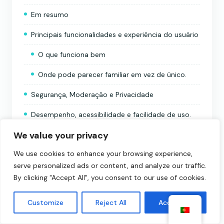
Em resumo
Principais funcionalidades e experiência do usuário
O que funciona bem
Onde pode parecer familiar em vez de único.
Segurança, Moderação e Privacidade
Desempenho, acessibilidade e facilidade de uso.
We value your privacy
Prós e contras
We use cookies to enhance your browsing experience,
Prós
serve personalized ads or content, and analyze our traffic.
Contras
By clicking "Accept All", you consent to our use of cookies.
Bate-papo por vídeo com coelhos versus outras
Customize
Reject All
Accept All
plataformas de bate-papo por vídeo aleatório