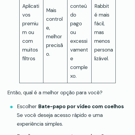
Aplicati
conteú
Rabbit
Mais
vos
do
é mais
control
premiu
pago
fácil,
e,
m ou
ou
mas
melhor
com
excessi
menos
precisã
muitos
vament
persona
o.
filtros
e
lizável.
comple
xo.
Então, qual é a melhor opção para você?
Escolher
Bate-papo por vídeo com coelhos
Se você deseja acesso rápido e uma
experiência simples.