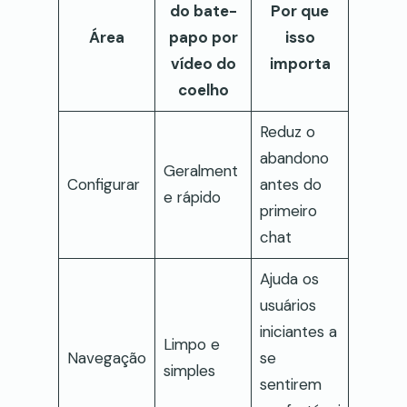
do bate-
Por que
Área
papo por
isso
vídeo do
importa
coelho
Reduz o
abandono
Geralment
Configurar
antes do
e rápido
primeiro
chat
Ajuda os
usuários
iniciantes a
Limpo e
Navegação
se
simples
sentirem