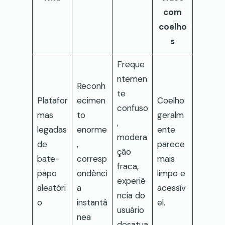
com
coelho
s
Freque
ntemen
Reconh
te
Platafor
ecimen
Coelho
confuso
mas
to
geralm
,
legadas
enorme
ente
modera
de
,
parece
ção
bate-
corresp
mais
fraca,
papo
ondênci
limpo e
experiê
aleatóri
a
acessív
ncia do
o
instantâ
el.
usuário
nea
desatua