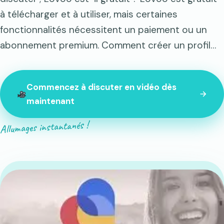
à télécharger et à utiliser, mais certaines
fonctionnalités nécessitent un paiement ou un
abonnement premium. Comment créer un profil…
Commencez à discuter en vidéo dès
maintenant
Allumages instantanés !