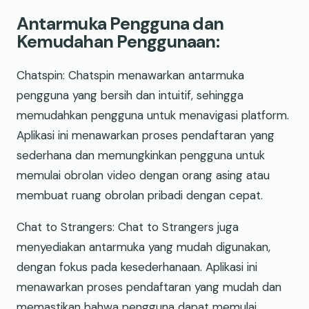
Antarmuka Pengguna dan
Kemudahan Penggunaan:
Chatspin: Chatspin menawarkan antarmuka
pengguna yang bersih dan intuitif, sehingga
memudahkan pengguna untuk menavigasi platform.
Aplikasi ini menawarkan proses pendaftaran yang
sederhana dan memungkinkan pengguna untuk
memulai obrolan video dengan orang asing atau
membuat ruang obrolan pribadi dengan cepat.
Chat to Strangers: Chat to Strangers juga
menyediakan antarmuka yang mudah digunakan,
dengan fokus pada kesederhanaan. Aplikasi ini
menawarkan proses pendaftaran yang mudah dan
memastikan bahwa pengguna dapat memulai