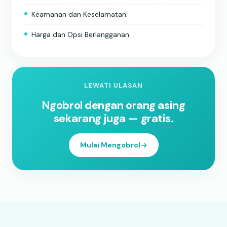
Keamanan dan Keselamatan:
Harga dan Opsi Berlangganan:
LEWATI ULASAN
Ngobrol dengan orang asing
sekarang juga — gratis.
Mulai Mengobrol