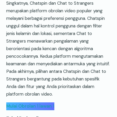
Singkatnya, Chatspin dan Chat to Strangers
merupakan platform obrolan video populer yang
melayani berbagai preferensi pengguna. Chatspin
unggul dalam hal kontrol pengguna dengan filter
jenis kelamin dan lokasi, sementara Chat to
Strangers menawarkan pengalaman yang
berorientasi pada kencan dengan algoritma
pencocokannya. Kedua platform mengutamakan
keamanan dan menyediakan antarmuka yang intuitif.
Pada akhirnya, pilihan antara Chatspin dan Chat to
Strangers bergantung pada kebutuhan spesifik
Anda dan fitur yang Anda prioritaskan dalam
platform obrolan video.
Mulai Obrolan 1 lawan 1