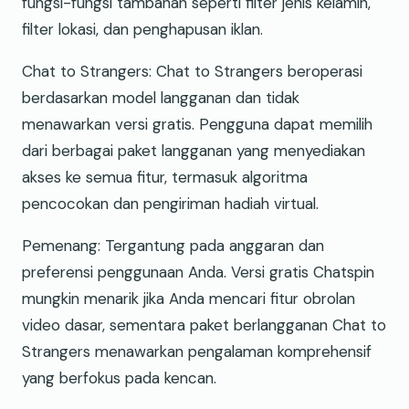
fungsi-fungsi tambahan seperti filter jenis kelamin,
filter lokasi, dan penghapusan iklan.
Chat to Strangers: Chat to Strangers beroperasi
berdasarkan model langganan dan tidak
menawarkan versi gratis. Pengguna dapat memilih
dari berbagai paket langganan yang menyediakan
akses ke semua fitur, termasuk algoritma
pencocokan dan pengiriman hadiah virtual.
Pemenang: Tergantung pada anggaran dan
preferensi penggunaan Anda. Versi gratis Chatspin
mungkin menarik jika Anda mencari fitur obrolan
video dasar, sementara paket berlangganan Chat to
Strangers menawarkan pengalaman komprehensif
yang berfokus pada kencan.