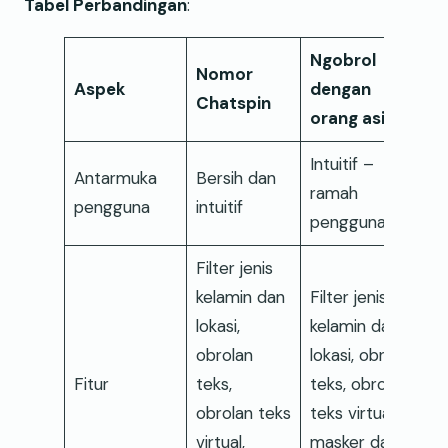
Tabel Perbandingan
:
Ngobrol
Nomor
Aspek
dengan
Chatspin
orang asing
Intuitif –
Antarmuka
Bersih dan
ramah
pengguna
intuitif
pengguna
Filter jenis
kelamin dan
Filter jenis
lokasi,
kelamin dan
obrolan
lokasi, obrolan
Fitur
teks,
teks, obrolan
obrolan teks
teks virtual,
virtual,
masker dan