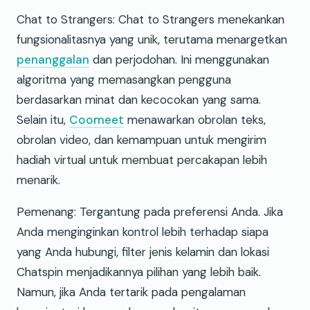
Chat to Strangers: Chat to Strangers menekankan
fungsionalitasnya yang unik, terutama menargetkan
penanggalan
dan perjodohan. Ini menggunakan
algoritma yang memasangkan pengguna
berdasarkan minat dan kecocokan yang sama.
Selain itu,
Coomeet
menawarkan obrolan teks,
obrolan video, dan kemampuan untuk mengirim
hadiah virtual untuk membuat percakapan lebih
menarik.
Pemenang: Tergantung pada preferensi Anda. Jika
Anda menginginkan kontrol lebih terhadap siapa
yang Anda hubungi, filter jenis kelamin dan lokasi
Chatspin menjadikannya pilihan yang lebih baik.
Namun, jika Anda tertarik pada pengalaman