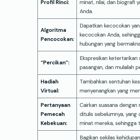
Profil Rinci:
minat, nilai, dan biogra
Anda.
Dapatkan kecocokan yang 
Algoritma
kecocokan Anda, sehing
Pencocokan:
hubungan yang bermakna
Ekspresikan ketertarikan
“Percikan”:
pasangan, dan mulailah 
Hadiah
Tambahkan sentuhan kese
Virtual:
menyenangkan yang menari
Pertanyaan
Cairkan suasana dengan 
Pemecah
ditulis sebelumnya, yang
Kebekuan:
minat mereka, sehingga t
Bagikan sekilas kehidupa