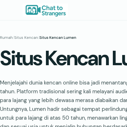
Lewati
ke
konten
Rumah
/
Situs Kencan
/
Situs Kencan Lumen
Situs Kencan 
Menjelajahi dunia kencan online bisa jadi menantan
tahun. Platform tradisional sering kali melayani a
para lajang yang lebih dewasa merasa diabaikan da
Untungnya, Lumen hadir sebagai tempat perlindun
untuk para lajang di atas 50 tahun, menawarkan l
dan sesuai usia untuk menjalin hubungan berdasark