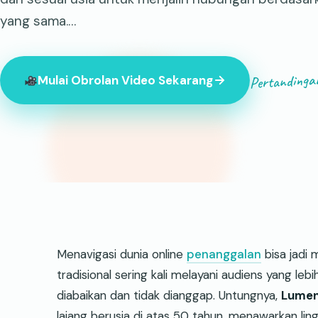
yang sama.…
Pertandinga
Mulai Obrolan Video Sekarang
847 orang asing sedang online saat ini
Menavigasi dunia online
penanggalan
bisa jadi 
tradisional sering kali melayani audiens yang 
diabaikan dan tidak dianggap. Untungnya,
Lume
lajang berusia di atas 50 tahun, menawarkan li