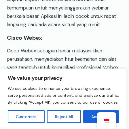
kemampuan untuk menyelenggarakan webinar
berskala besar. Aplikasi ini lebih cocok untuk rapat
langsung daripada acara virtual yang rumit.
Cisco Webex
Cisco Webex sebagian besar melayani klien
perusahaan, menyediakan fitur keamanan dan alat
yang tangguh untuk komunikasi profesional. Webex
mendukung fungsi lanjutan seperti polling langsung,
We value your privacy
papan tulis, dan penerjemahan untuk tim
We use cookies to enhance your browsing experience,
internasional. Namun, antarmuka penggunanya
serve personalized ads or content, and analyze our traffic.
kurang intuitif dibandingkan Gomeet, dan bisnis kecil
By clicking "Accept All", you consent to our use of cookies.
atau individu mungkin merasa kewalahan. Jika
Customize
Reject All
Accept All
mempertimbangkan harga, paket Webex cenderung
lebih mahal daripada Gomeet, yang mungkin tidak