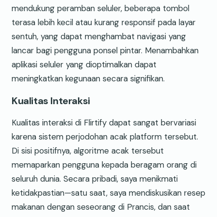
mendukung peramban seluler, beberapa tombol
terasa lebih kecil atau kurang responsif pada layar
sentuh, yang dapat menghambat navigasi yang
lancar bagi pengguna ponsel pintar. Menambahkan
aplikasi seluler yang dioptimalkan dapat
meningkatkan kegunaan secara signifikan.
Kualitas Interaksi
Kualitas interaksi di Flirtify dapat sangat bervariasi
karena sistem perjodohan acak platform tersebut.
Di sisi positifnya, algoritme acak tersebut
memaparkan pengguna kepada beragam orang di
seluruh dunia. Secara pribadi, saya menikmati
ketidakpastian—satu saat, saya mendiskusikan resep
makanan dengan seseorang di Prancis, dan saat