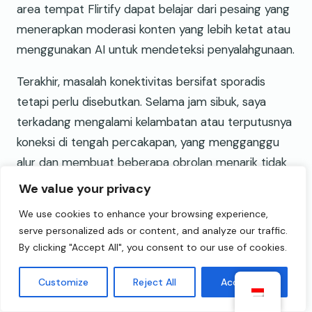
area tempat Flirtify dapat belajar dari pesaing yang
menerapkan moderasi konten yang lebih ketat atau
menggunakan AI untuk mendeteksi penyalahgunaan.
Terakhir, masalah konektivitas bersifat sporadis
tetapi perlu disebutkan. Selama jam sibuk, saya
terkadang mengalami kelambatan atau terputusnya
koneksi di tengah percakapan, yang mengganggu
alur dan membuat beberapa obrolan menarik tidak
tuntas. Meskipun insiden ini tidak sering terjadi, hal ini
We value your privacy
menggarisbawahi pentingnya Flirtify
We use cookies to enhance your browsing experience,
mengoptimalkan servernya untuk memastikan
serve personalized ads or content, and analyze our traffic.
kelancaran operasi bahkan selama periode lalu lintas
By clicking "Accept All", you consent to our use of cookies.
tinggi.
Customize
Reject All
Accept All
Kesimpulan