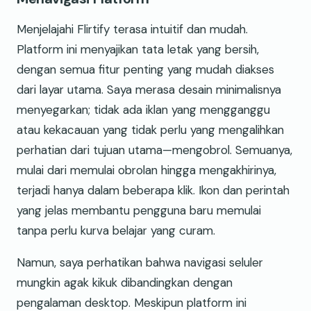
Menjelajahi Flirtify terasa intuitif dan mudah.
Platform ini menyajikan tata letak yang bersih,
dengan semua fitur penting yang mudah diakses
dari layar utama. Saya merasa desain minimalisnya
menyegarkan; tidak ada iklan yang mengganggu
atau kekacauan yang tidak perlu yang mengalihkan
perhatian dari tujuan utama—mengobrol. Semuanya,
mulai dari memulai obrolan hingga mengakhirinya,
terjadi hanya dalam beberapa klik. Ikon dan perintah
yang jelas membantu pengguna baru memulai
tanpa perlu kurva belajar yang curam.
Namun, saya perhatikan bahwa navigasi seluler
mungkin agak kikuk dibandingkan dengan
pengalaman desktop. Meskipun platform ini