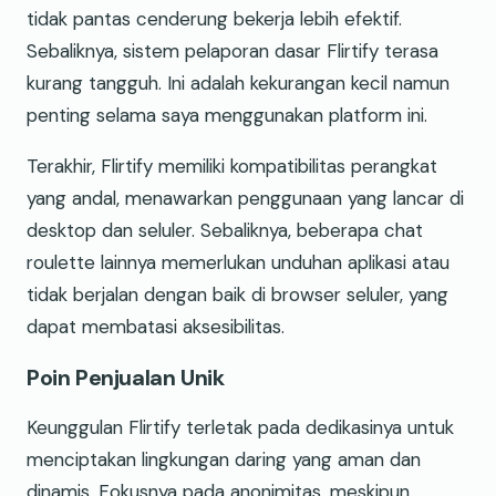
tidak pantas cenderung bekerja lebih efektif.
Sebaliknya, sistem pelaporan dasar Flirtify terasa
kurang tangguh. Ini adalah kekurangan kecil namun
penting selama saya menggunakan platform ini.
Terakhir, Flirtify memiliki kompatibilitas perangkat
yang andal, menawarkan penggunaan yang lancar di
desktop dan seluler. Sebaliknya, beberapa chat
roulette lainnya memerlukan unduhan aplikasi atau
tidak berjalan dengan baik di browser seluler, yang
dapat membatasi aksesibilitas.
Poin Penjualan Unik
Keunggulan Flirtify terletak pada dedikasinya untuk
menciptakan lingkungan daring yang aman dan
dinamis. Fokusnya pada anonimitas, meskipun