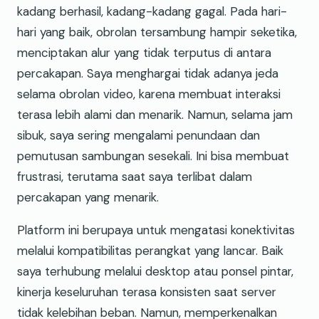
kadang berhasil, kadang-kadang gagal. Pada hari-
hari yang baik, obrolan tersambung hampir seketika,
menciptakan alur yang tidak terputus di antara
percakapan. Saya menghargai tidak adanya jeda
selama obrolan video, karena membuat interaksi
terasa lebih alami dan menarik. Namun, selama jam
sibuk, saya sering mengalami penundaan dan
pemutusan sambungan sesekali. Ini bisa membuat
frustrasi, terutama saat saya terlibat dalam
percakapan yang menarik.
Platform ini berupaya untuk mengatasi konektivitas
melalui kompatibilitas perangkat yang lancar. Baik
saya terhubung melalui desktop atau ponsel pintar,
kinerja keseluruhan terasa konsisten saat server
tidak kelebihan beban. Namun, memperkenalkan