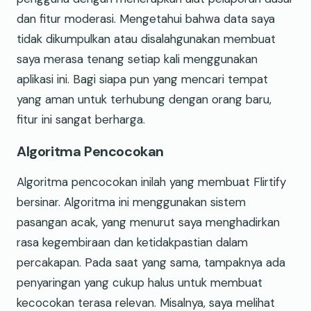
dan fitur moderasi. Mengetahui bahwa data saya
tidak dikumpulkan atau disalahgunakan membuat
saya merasa tenang setiap kali menggunakan
aplikasi ini. Bagi siapa pun yang mencari tempat
yang aman untuk terhubung dengan orang baru,
fitur ini sangat berharga.
Algoritma Pencocokan
Algoritma pencocokan inilah yang membuat Flirtify
bersinar. Algoritma ini menggunakan sistem
pasangan acak, yang menurut saya menghadirkan
rasa kegembiraan dan ketidakpastian dalam
percakapan. Pada saat yang sama, tampaknya ada
penyaringan yang cukup halus untuk membuat
kecocokan terasa relevan. Misalnya, saya melihat