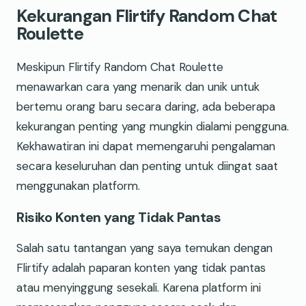
Kekurangan Flirtify Random Chat
Roulette
Meskipun Flirtify Random Chat Roulette
menawarkan cara yang menarik dan unik untuk
bertemu orang baru secara daring, ada beberapa
kekurangan penting yang mungkin dialami pengguna.
Kekhawatiran ini dapat memengaruhi pengalaman
secara keseluruhan dan penting untuk diingat saat
menggunakan platform.
Risiko Konten yang Tidak Pantas
Salah satu tantangan yang saya temukan dengan
Flirtify adalah paparan konten yang tidak pantas
atau menyinggung sesekali. Karena platform ini