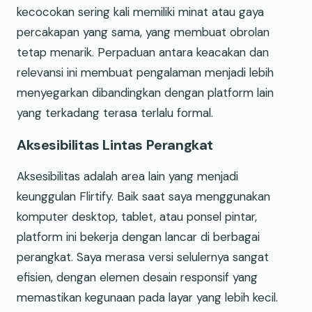
kecocokan sering kali memiliki minat atau gaya
percakapan yang sama, yang membuat obrolan
tetap menarik. Perpaduan antara keacakan dan
relevansi ini membuat pengalaman menjadi lebih
menyegarkan dibandingkan dengan platform lain
yang terkadang terasa terlalu formal.
Aksesibilitas Lintas Perangkat
Aksesibilitas adalah area lain yang menjadi
keunggulan Flirtify. Baik saat saya menggunakan
komputer desktop, tablet, atau ponsel pintar,
platform ini bekerja dengan lancar di berbagai
perangkat. Saya merasa versi selulernya sangat
efisien, dengan elemen desain responsif yang
memastikan kegunaan pada layar yang lebih kecil.