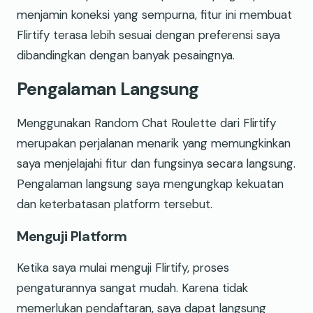
menjamin koneksi yang sempurna, fitur ini membuat
Flirtify terasa lebih sesuai dengan preferensi saya
dibandingkan dengan banyak pesaingnya.
Pengalaman Langsung
Menggunakan Random Chat Roulette dari Flirtify
merupakan perjalanan menarik yang memungkinkan
saya menjelajahi fitur dan fungsinya secara langsung.
Pengalaman langsung saya mengungkap kekuatan
dan keterbatasan platform tersebut.
Menguji Platform
Ketika saya mulai menguji Flirtify, proses
pengaturannya sangat mudah. Karena tidak
memerlukan pendaftaran, saya dapat langsung