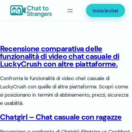
Vai
Inizia la chat
al
contenuto
Recensione comparativa delle
funzionalità di video chat casuale di
LuckyCrush con altre piattaforme.
Confronta le funzionalità di video chat casuale di
LuckyCrush con quelle di altre piattaforme. Scopri come
si posizionano in termini di abbinamento, prezzi, sicurezza
e usabilità.
Chatgirl – Chat casuale con ragazze
Recensione e confronto di Chatgirl: Flingster vs CooMeet