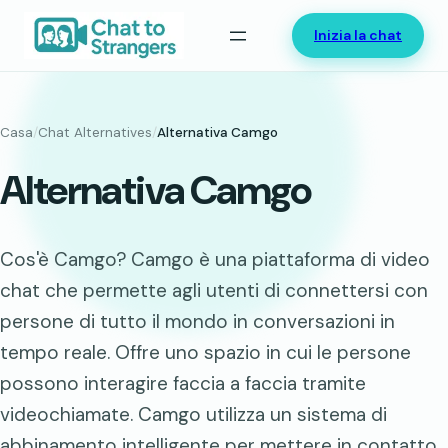
Vai
Inizia la chat
al
contenuto
Casa
/
Chat Alternatives
/
Alternativa Camgo
Alternativa Camgo
Cos'è Camgo? Camgo è una piattaforma di video
chat che permette agli utenti di connettersi con
persone di tutto il mondo in conversazioni in
tempo reale. Offre uno spazio in cui le persone
possono interagire faccia a faccia tramite
videochiamate. Camgo utilizza un sistema di
abbinamento intelligente per mettere in contatto