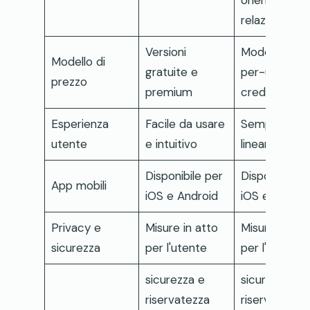
orientate alla
relazione
Versioni
Modello pay
Modello di
gratuite e
per-use con
prezzo
premium
crediti
Esperienza
Facile da usare
Semplice e
utente
e intuitivo
lineare
Disponibile per
Disponibile p
App mobili
iOS e Android
iOS e Androi
Privacy e
Misure in atto
Misure in att
sicurezza
per l'utente
per l'utente
sicurezza e
sicurezza e
riservatezza
riservatezza