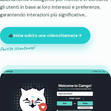
gli utenti in base ai loro interessi e preferenze,
garantendo interazioni più significative...
Inizia subito una videochiamata
Partite istantanee!