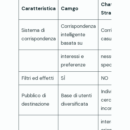
Chat to
Caratteristica
Camgo
Strangers
Corrispondenza
Sistema di
Corrisponde
intelligente
corrispondenza
casuale con
basata su
interessi e
nessun criter
preferenze
specifico
Filtri ed effetti
SÌ
NO
Individui che
Pubblico di
Base di utenti
cercano
destinazione
diversificata
incontri o
interazioni