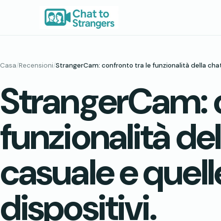
Vai
al
contenuto
Casa
/
Recensioni
/
StrangerCam: confronto tra le funzionalità della chat v
StrangerCam: c
funzionalità de
casuale e quelle
dispositivi.