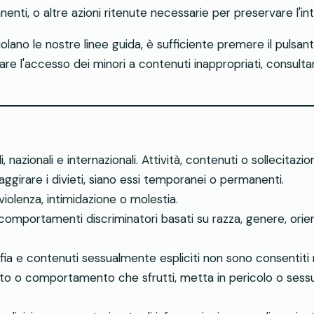
nti, o altre azioni ritenute necessarie per preservare l'in
lano le nostre linee guida, è sufficiente premere il pulsa
are l'accesso dei minori a contenuti inappropriati, consultare
, nazionali e internazionali. Attività, contenuti o sollecitazi
girare i divieti, siano essi temporanei o permanenti.
iolenza, intimidazione o molestia.
comportamenti discriminatori basati su razza, genere, orient
ia e contenuti sessualmente espliciti non sono consentiti 
to o comportamento che sfrutti, metta in pericolo o sessua