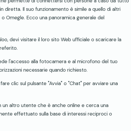
 che permette di connettersi con persone a caso da tutto
 diretta. Il suo funzionamento è simile a quello di altri
te o Omegle. Ecco una panoramica generale del
oo, devi visitare il loro sito Web ufficiale o scaricare la
eferito.
ede l'accesso alla fotocamera e al microfono del tuo
torizzazioni necessarie quando richiesto.
fare clic sul pulsante "Avvia" o "Chat" per avviare una
 un altro utente che è anche online e cerca una
te effettuato sulla base di interessi reciproci o