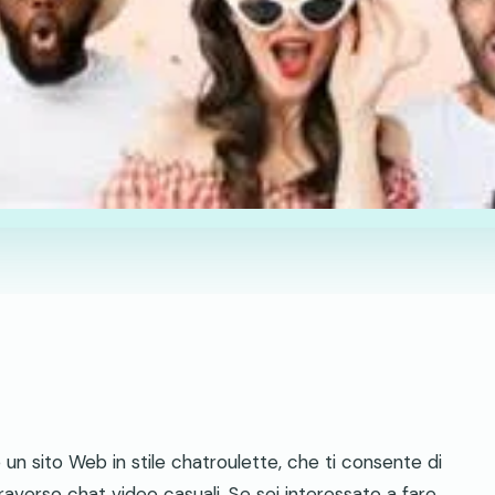
 un sito Web in stile chatroulette, che ti consente di
averso chat video casuali. Se sei interessato a fare