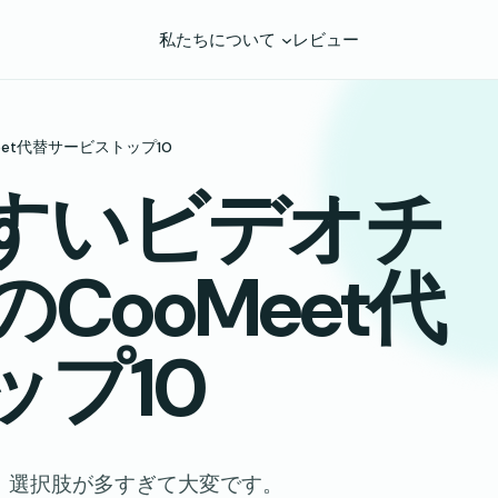
私たちについて
レビュー
et代替サービストップ10
すいビデオチ
CooMeet代
プ10
、選択肢が多すぎて大変です。