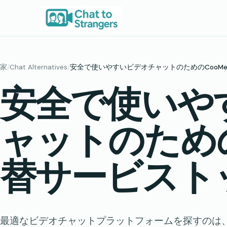
内
容
を
ス
キ
家
/
Chat Alternatives
/
安全で使いやすいビデオチャットのためのCooMe
ッ
安全で使いや
プ
ャットのための
替サービストッ
最適なビデオチャットプラットフォームを探すのは