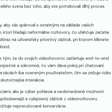
celého sveta bez toho, aby ste potrebovali dlhý proces
, aby vás spároval s ostatnými na základe vašich
 ktorí hľadajú neformálne rozhovory, čo uľahčuje začatie
ôraz na užívateľsky prívetivý zážitok, pri ktorom kliknete
ekúnd.
 tým, že do svojich videohovorov začleňuje end-to-end
 bezpečné a súkromné, čo vám dáva pokoj pri chatovaní.
záciách iba overeným používateľom, čím sa znižuje riziko
skutočnejšia interakcia.
ciami, ako je výber pohlavia a neobmedzené možnosti
ispôsobenejší a vylepšený zážitok z videorozhovoru.
možňuje neprerušované konverzácie.