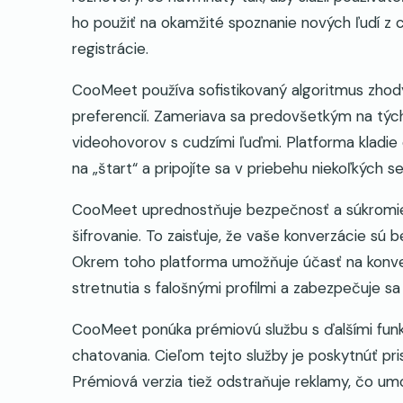
ho použiť na okamžité spoznanie nových ľudí z 
registrácie.
CooMeet používa sofistikovaný algoritmus zhody
preferencií. Zameriava sa predovšetkým na tých,
videohovorov s cudzími ľuďmi. Platforma kladie d
na „štart“ a pripojíte sa v priebehu niekoľkých s
CooMeet uprednostňuje bezpečnosť a súkromie
šifrovanie. To zaisťuje, že vaše konverzácie sú
Okrem toho platforma umožňuje účasť na konver
stretnutia s falošnými profilmi a zabezpečuje sa 
CooMeet ponúka prémiovú službu s ďalšími funk
chatovania. Cieľom tejto služby je poskytnúť pr
Prémiová verzia tiež odstraňuje reklamy, čo u