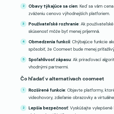
Obavy týkajúce sa cien
: Keď sa vám cena 
zváženiu cenovo výhodnejších platforiem.
Používateľské rozhranie
: Ak používateľské 
skúsenosť môže byť menej príjemná.
Obmedzenia funkcií
: Chýbajúce funkcie a
spôsobiť, že Coomeet bude menej príťažlivý
Spoľahlivosť zápasu
: Ak priraďovací algo
vhodnými partnermi.
Čo hľadať v alternatívach coomeet
Rozšírené funkcie
: Objavte platformy, ktor
videohovory, zdieľanie obrazovky a virtuáln
Lepšia bezpečnosť
: Vyskúšajte vylepšené