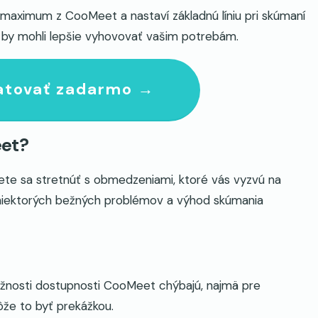
maximum z CooMeet a nastaví základnú líniu pri skúmaní
é by mohli lepšie vyhovovať vašim potrebám.
atovať zadarmo →
eet?
te sa stretnúť s obmedzeniami, ktoré vás vyzvú na
 niektorých bežných problémov a výhod skúmania
možnosti dostupnosti CooMeet chýbajú, najmä pre
že to byť prekážkou.