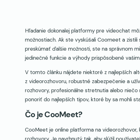
Hľadanie dokonalej platformy pre videochat mô
možnostiach. Ak ste vyskúšali Coomeet a zistil
preskúmať ďalšie možnosti, ste na správnom mie
jedinečné funkcie a výhody prispôsobené vaši
V tomto článku nájdete niektoré z najlepších a
z videorozhovoru, robustné zabezpečenie a užíva
rozhovory, profesionálne stretnutia alebo nie
ponoriť do najlepších tipov, ktoré by sa mohli 
Čo je CooMeet?
CooMeet je online platforma na videorozhovor, 
rozhovory. Je navrhnutý tak, aby slúžil používat