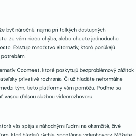
že byť náročné, najmä pri toľkých dostupných
i ste, že vám niečo chýba, alebo chcete jednoducho
ste. Existuje množstvo alternatív, ktoré ponúkajú
m potrebám.
lternatív Coomeet, ktoré poskytujú bezproblémový zážitok
teľsky prívetivé rozhrania. Či už hľadáte neformálne
čo medzi tým, tieto platformy vám pomôžu. Poďme sa
stať vašou ďalšou službou videorozhovoru.
ktorá vás spája s náhodnými ľuďmi na okamžité, živé
eľom, ktorí hľadajú rýchle, spontánne videohovory. Môžete