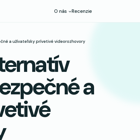
O nás
Recenzie
čné a užívateľsky prívetivé videorozhovory
ternatív
ezpečné a
vetivé
y