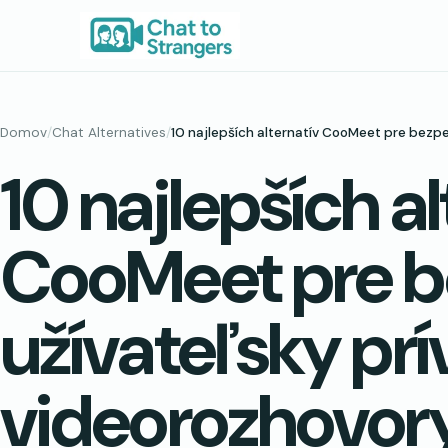
Prejsť
na
obsah
Domov
/
Chat Alternatives
/
10 najlepších alternatív CooMeet pre bezpe
10 najlepších al
CooMeet pre b
užívateľsky prí
videorozhovor