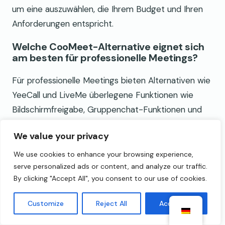
um eine auszuwählen, die Ihrem Budget und Ihren
Anforderungen entspricht.
Welche CooMeet-Alternative eignet sich
am besten für professionelle Meetings?
Für professionelle Meetings bieten Alternativen wie
YeeCall und LiveMe überlegene Funktionen wie
Bildschirmfreigabe, Gruppenchat-Funktionen und
verbesserte Sicherheitsmaßnahmen, die produktive
We value your privacy
und sichere Interaktionen ermöglichen.
We use cookies to enhance your browsing experience,
Wie beginne ich mit der Nutzung einer
serve personalized ads or content, and analyze our traffic.
CooMeet-Alternative?
By clicking "Accept All", you consent to our use of cookies.
Um eine CooMeet-Alternative zu verwenden,
Customize
Reject All
Accept All
registrieren Sie sich oder melden Sie sich bei der
gewählten Plattform an, navigieren Sie durch die