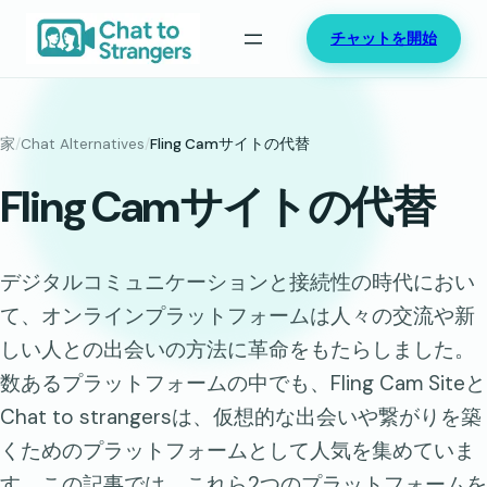
内
チャットを開始
容
を
ス
キ
家
/
Chat Alternatives
/
Fling Camサイトの代替
ッ
Fling Camサイトの代替
プ
デジタルコミュニケーションと接続性の時代におい
て、オンラインプラットフォームは人々の交流や新
しい人との出会いの方法に革命をもたらしました。
数あるプラットフォームの中でも、Fling Cam Siteと
Chat to strangersは、仮想的な出会いや繋がりを築
くためのプラットフォームとして人気を集めていま
す。この記事では、これら2つのプラットフォームを