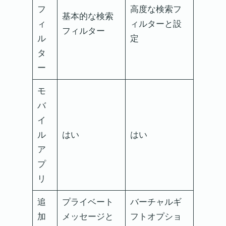
フ
高度な検索フ
基本的な検索
ィ
ィルターと設
フィルター
ル
定
タ
ー
モ
バ
イ
ル
はい
はい
ア
プ
リ
追
プライベート
バーチャルギ
加
メッセージと
フトオプショ