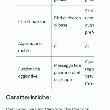
Filtri di
Filtri di ricerca
ricerca
Filtri di ricerca
di base
avanzati e
preferenze
Applicazione
SÌ
SÌ
mobile
Opzioni
Messaggistica
Funzionalità
regalo
privata e chat
aggiuntive
virtuali e
di gruppo
mini-giochi
Caratteristiche:
Chat video: Sia Fling Cam Site che Chat con