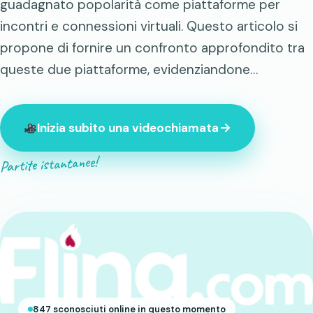
guadagnato popolarità come piattaforme per
incontri e connessioni virtuali. Questo articolo si
propone di fornire un confronto approfondito tra
queste due piattaforme, evidenziandone…
Inizia subito una videochiamata
Partite istantanee!
847 sconosciuti online in questo momento