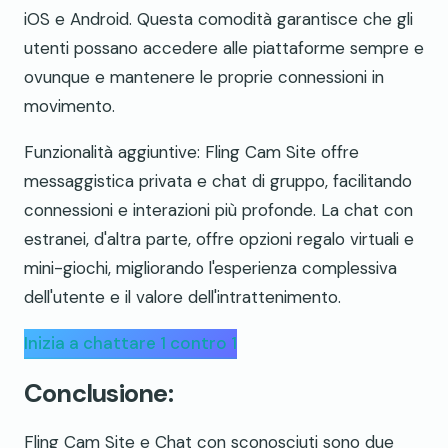
iOS e Android. Questa comodità garantisce che gli
utenti possano accedere alle piattaforme sempre e
ovunque e mantenere le proprie connessioni in
movimento.
Funzionalità aggiuntive: Fling Cam Site offre
messaggistica privata e chat di gruppo, facilitando
connessioni e interazioni più profonde. La chat con
estranei, d'altra parte, offre opzioni regalo virtuali e
mini-giochi, migliorando l'esperienza complessiva
dell'utente e il valore dell'intrattenimento.
Inizia a chattare 1 contro 1
Conclusione:
Fling Cam Site e Chat con sconosciuti sono due