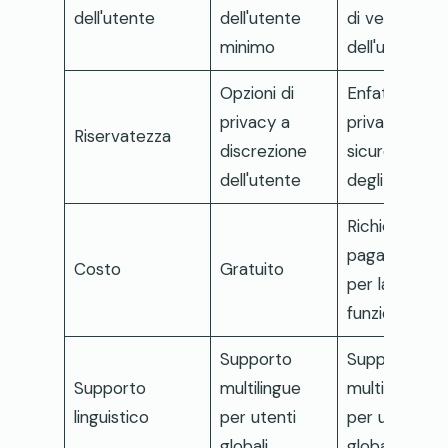
dell'utente
dell'utente
di verifica
minimo
dell'utente
Opzioni di
Enfatizza la
privacy a
privacy e la
Riservatezza
discrezione
sicurezza
dell'utente
degli utenti
Richiede il
pagamento
Costo
Gratuito
per la piena
funzionalità
Supporto
Supporto
Supporto
multilingue
multilingue
linguistico
per utenti
per utenti
globali
globali