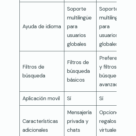
Soporte
Soporte
multilingüe
multilingüe
Ayuda de idioma
para
para
usuarios
usuarios
globales
globales
Preferencias
Filtros de
Filtros de
y filtros de
búsqueda
búsqueda
búsqueda
básicos
avanzada
Aplicación movil
Sí
Sí
Mensajería
Opciones de
Características
privada y
regalos
adicionales
chats
virtuales y