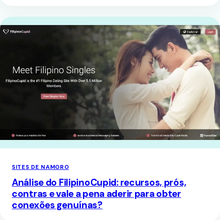
SITES DE NAMORO
Análise do FilipinoCupid: recursos, prós,
contras e vale a pena aderir para obter
conexões genuínas?