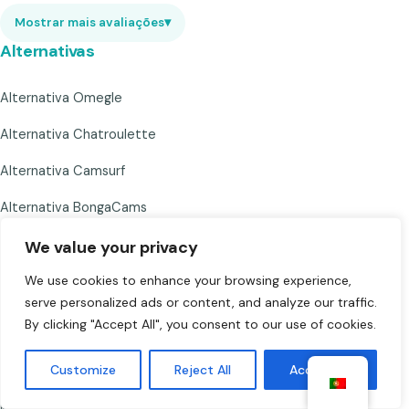
Mostrar mais avaliações
▾
Alternativas
Alternativa Omegle
Alternativa Chatroulette
Alternativa Camsurf
Alternativa BongaCams
We value your privacy
Mostrar mais alternativas
▾
We use cookies to enhance your browsing experience,
Empresa
serve personalized ads or content, and analyze our traffic.
By clicking "Accept All", you consent to our use of cookies.
Regras da Comunidade
Termos de Serviço
Customize
Reject All
Accept All
política de Privacidade