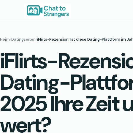
Zum
Inhalt
springen
Heim
/
Datingseiten
/
iFlirts-Rezension: Ist diese Dating-Plattform im Ja
iFlirts-Rezensio
Dating-Plattfo
2025 Ihre Zeit 
wert?