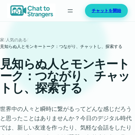
内
チャットを開始
容
を
ス
キ
家
/
人気のある
/
ッ
見知らぬ人とモンキートーク：つながり、チャットし、探索する
プ
見知らぬ人とモンキート
ーク：つながり、チャッ
トし、探索する
世界中の人々と瞬時に繋がるってどんな感じだろう
と思ったことはありませんか？今日のデジタル時代
では、新しい友達を作ったり、気軽な会話をしたり