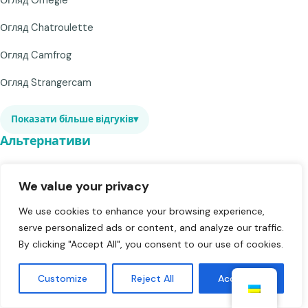
Огляд Chatroulette
Огляд Camfrog
Огляд Strangercam
Показати більше відгуків
▾
Альтернативи
Omegle Альтернатива
We value your privacy
Альтернатива Chatroulette
We use cookies to enhance your browsing experience,
serve personalized ads or content, and analyze our traffic.
Camsurf Альтернатива
By clicking "Accept All", you consent to our use of cookies.
BongaCams Альтернатива
Customize
Reject All
Accept All
Показати більше альтернатив
▾