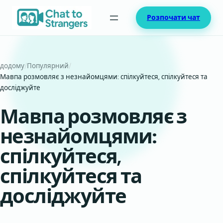
Перейти
Розпочати чат
до
вмісту
додому
/
Популярний
/
Мавпа розмовляє з незнайомцями: спілкуйтеся, спілкуйтеся та
досліджуйте
Мавпа розмовляє з
незнайомцями:
спілкуйтеся,
спілкуйтеся та
досліджуйте