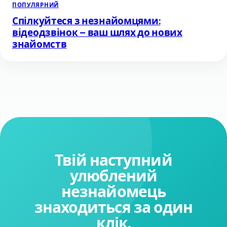
ПОПУЛЯРНИЙ
Спілкуйтеся з незнайомцями:
відеодзвінок – ваш шлях до нових
знайомств
Твій наступний
улюблений
незнайомець
знаходиться за один
клік.