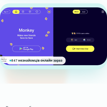
847 незнайомців онлайн зараз