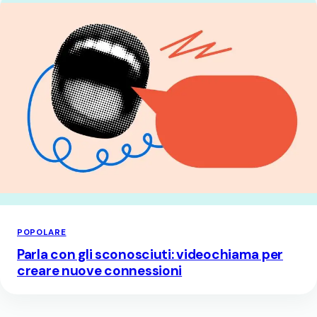
POPOLARE
Parla con gli sconosciuti: videochiama per
creare nuove connessioni