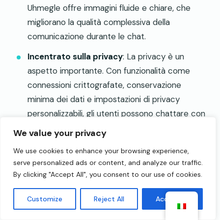
Uhmegle offre immagini fluide e chiare, che
migliorano la qualità complessiva della
comunicazione durante le chat.
Incentrato sulla privacy
: La privacy è un
aspetto importante. Con funzionalità come
connessioni crittografate, conservazione
minima dei dati e impostazioni di privacy
personalizzabili, gli utenti possono chattare con
sicurezza senza preoccuparsi che le loro
We value your privacy
informazioni vengano utilizzate in modo
We use cookies to enhance your browsing experience,
improprio.
serve personalized ads or content, and analyze our traffic.
By clicking "Accept All", you consent to our use of cookies.
Adattabilità alle condizioni di rete
:I server
ottimizzati di Uhmegle regolano
Customize
Reject All
Accept All
automaticamente la qualità video in base alla
potenza della connessione, garantendo