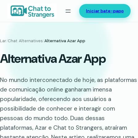
Saltar
Iniciar bate-papo
para
o
conteúdo
Lar
/
Chat Alternatives
/
Alternativa Azar App
Alternativa Azar App
No mundo interconectado de hoje, as plataformas
de comunicação online ganharam imensa
popularidade, oferecendo aos usuários a
possibilidade de conhecer e interagir com
pessoas do mundo todo. Duas dessas
plataformas, Azar e Chat to Strangers, atraíram
bastante atenção. Neste artigo, realizaremos uma