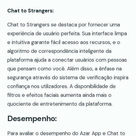
Chat to Strangers:
Chat to Strangers se destaca por fornecer uma
experiência de usuário perfeita. Sua interface limpa
e intuitiva garante fácil acesso aos recursos, e o
algoritmo de correspondência inteligente da
plataforma ajuda a conectar usuários com pessoas
que pensam como você. Além disso, a ênfase na
segurança através do sistema de verificação inspira
confiança nos utilizadores. A disponibilidade de
filtros e efeitos faciais aumenta ainda mais o
quociente de entretenimento da plataforma.
Desempenho:
Para avaliar o desempenho do Azar App e Chat to