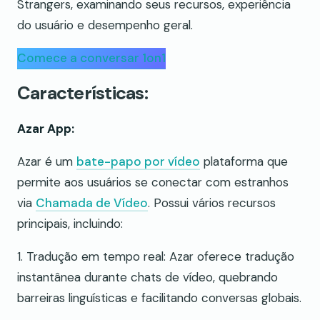
Strangers, examinando seus recursos, experiência
do usuário e desempenho geral.
Comece a conversar 1on1
Características:
Azar App:
Azar é um
bate-papo por vídeo
plataforma que
permite aos usuários se conectar com estranhos
via
Chamada de Vídeo
. Possui vários recursos
principais, incluindo:
1. Tradução em tempo real: Azar oferece tradução
instantânea durante chats de vídeo, quebrando
barreiras linguísticas e facilitando conversas globais.