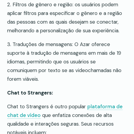
2. Filtros de gênero e região: os usuários podem
aplicar filtros para especificar o gênero e a região
das pessoas com as quais desejam se conectar,
melhorando a personalização de sua experiência.
3. Traduções de mensagens: O Azar oferece
suporte à tradução de mensagens em mais de 19
idiomas, permitindo que os usuários se
comuniquem por texto se as videochamadas não
forem viáveis.
Chat to Strangers:
Chat to Strangers é outro popular
plataforma de
chat de vídeo
que enfatiza conexões de alta
qualidade e interações seguras. Seus recursos
notáveis incluem: