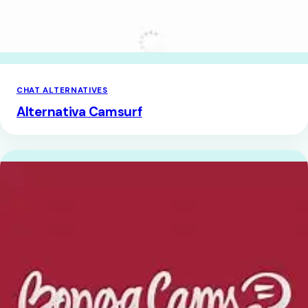
CHAT ALTERNATIVES
Alternativa Camsurf