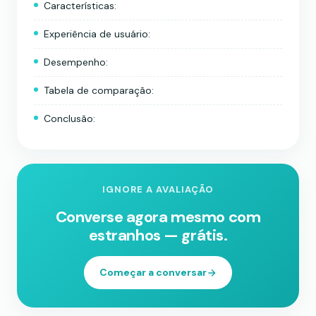
Características:
Experiência de usuário:
Desempenho:
Tabela de comparação:
Conclusão:
IGNORE A AVALIAÇÃO
Converse agora mesmo com
estranhos — grátis.
Começar a conversar