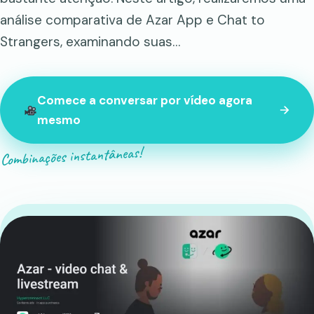
análise comparativa de Azar App e Chat to
Strangers, examinando suas…
Comece a conversar por vídeo agora
mesmo
Combinações instantâneas!