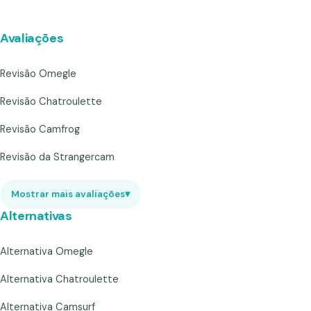
Avaliações
Revisão Omegle
Revisão Chatroulette
Revisão Camfrog
Revisão da Strangercam
Mostrar mais avaliações
▾
Alternativas
Alternativa Omegle
Alternativa Chatroulette
Alternativa Camsurf