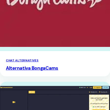
CHAT ALTERNATIVES
Alternativa BongaCams