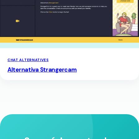
CHAT ALTERNATIVES
Alternativa Strangercam