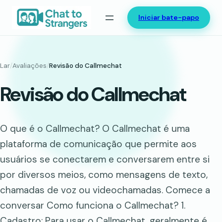
Saltar
Iniciar bate-papo
para
o
conteúdo
Lar
/
Avaliações
/
Revisão do Callmechat
Revisão do Callmechat
O que é o Callmechat? O Callmechat é uma
plataforma de comunicação que permite aos
usuários se conectarem e conversarem entre si
por diversos meios, como mensagens de texto,
chamadas de voz ou videochamadas. Comece a
conversar Como funciona o Callmechat? 1.
Cadastro: Para usar o Callmechat, geralmente é