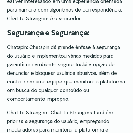
estiver interessado em uma experiência orientada
para namoro com algoritmos de correspondência,
Chat to Strangers é o vencedor.
Segurança e Segurança:
Chatspin: Chatspin dá grande ênfase à segurança
do usuário e implementou várias medidas para
garantir um ambiente seguro. Inclui a opção de
denunciar e bloquear usuários abusivos, além de
contar com uma equipe que monitora a plataforma
em busca de qualquer conteúdo ou
comportamento impróprio.
Chat to Strangers: Chat to Strangers também
prioriza a segurança do usuário, empregando
moderadores para monitorar a plataforma e