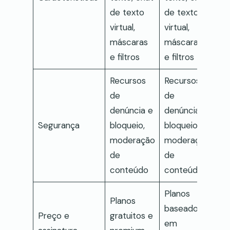
de texto
de texto
virtual,
virtual,
máscaras
máscaras
e filtros
e filtros
Recursos
Recursos
de
de
denúncia e
denúncia e
Segurança
bloqueio,
bloqueio,
moderação
moderação
de
de
conteúdo
conteúdo
Planos
Planos
baseados
Preço e
gratuitos e
em