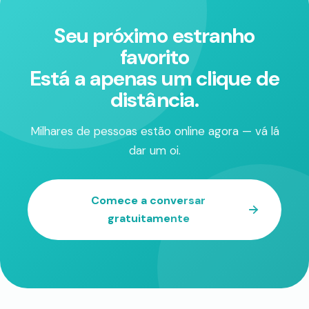
Seu próximo estranho
favorito
Está a apenas um clique de
distância.
Milhares de pessoas estão online agora — vá lá
dar um oi.
Comece a conversar
gratuitamente