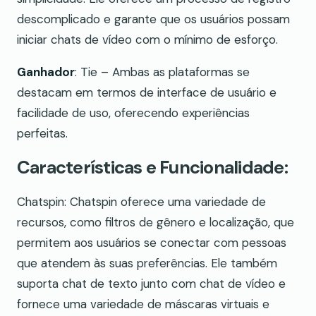
descomplicado e garante que os usuários possam
iniciar chats de vídeo com o mínimo de esforço.
Ganhador
: Tie – Ambas as plataformas se
destacam em termos de interface de usuário e
facilidade de uso, oferecendo experiências
perfeitas.
Características e Funcionalidade:
Chatspin: Chatspin oferece uma variedade de
recursos, como filtros de gênero e localização, que
permitem aos usuários se conectar com pessoas
que atendem às suas preferências. Ele também
suporta chat de texto junto com chat de vídeo e
fornece uma variedade de máscaras virtuais e