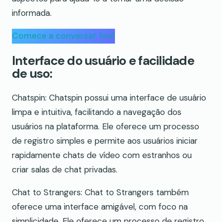
informada.
Comece a conversar 1on1
Interface do usuário e facilidade
de uso:
Chatspin: Chatspin possui uma interface de usuário
limpa e intuitiva, facilitando a navegação dos
usuários na plataforma. Ele oferece um processo
de registro simples e permite aos usuários iniciar
rapidamente chats de vídeo com estranhos ou
criar salas de chat privadas.
Chat to Strangers: Chat to Strangers também
oferece uma interface amigável, com foco na
simplicidade. Ele oferece um processo de registro