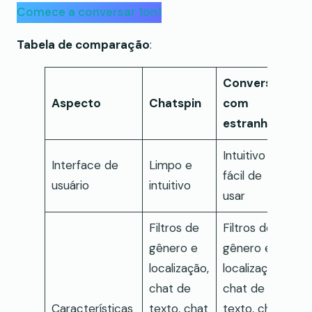
Comece a conversar 1on1
Tabela de comparação
:
Converse
Aspecto
Chatspin
com
estranhos
Intuitivo –
Interface de
Limpo e
fácil de
usuário
intuitivo
usar
Filtros de
Filtros de
gênero e
gênero e
localização,
localização,
chat de
chat de
Características
texto, chat
texto, chat