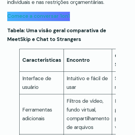
individuais e nas restrições orçamentárias.
Comece a conversar 1on1
Tabela: Uma visão geral comparativa de
MeetSkip e Chat to Strangers
Chat to
Características
Encontro
Strange
Interface de
Intuitivo e fácil de
Simples 
usuário
usar
minimali
Filtros de vídeo,
Filtros d
Ferramentas
fundo virtual,
gênero,
adicionais
compartilhamento
perfis
de arquivos
verifica