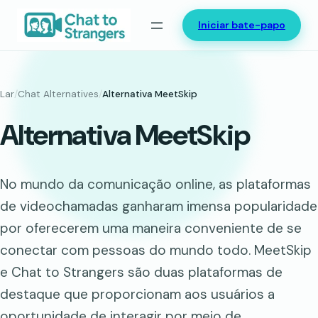
Saltar
Iniciar bate-papo
para
o
conteúdo
Lar
/
Chat Alternatives
/
Alternativa MeetSkip
Alternativa MeetSkip
No mundo da comunicação online, as plataformas
de videochamadas ganharam imensa popularidade
por oferecerem uma maneira conveniente de se
conectar com pessoas do mundo todo. MeetSkip
e Chat to Strangers são duas plataformas de
destaque que proporcionam aos usuários a
oportunidade de interagir por meio de