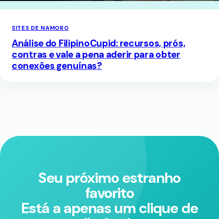
SITES DE NAMORO
Análise do FilipinoCupid: recursos, prós,
contras e vale a pena aderir para obter
conexões genuínas?
Seu próximo estranho
favorito
Está a apenas um clique de