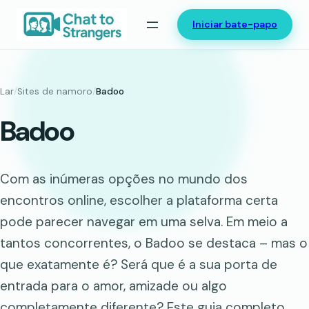
Saltar
Iniciar bate-papo
para
o
conteúdo
Lar
/
Sites de namoro
/
Badoo
Badoo
Com as inúmeras opções no mundo dos
encontros online, escolher a plataforma certa
pode parecer navegar em uma selva. Em meio a
tantos concorrentes, o Badoo se destaca – mas o
que exatamente é? Será que é a sua porta de
entrada para o amor, amizade ou algo
completamente diferente? Este guia completo