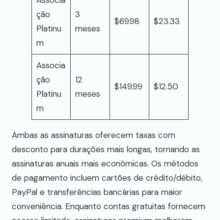
ção
3
$69.98
$23.33
Platinu
meses
m
Associa
ção
12
$149.99
$12.50
Platinu
meses
m
Ambas as assinaturas oferecem taxas com
desconto para durações mais longas, tornando as
assinaturas anuais mais econômicas. Os métodos
de pagamento incluem cartões de crédito/débito,
PayPal e transferências bancárias para maior
conveniência. Enquanto contas gratuitas fornecem