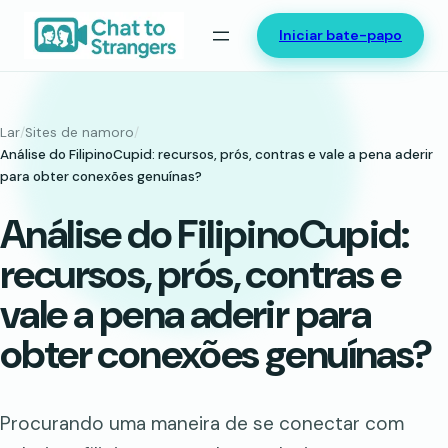
Saltar
Iniciar bate-papo
para
o
conteúdo
Lar
/
Sites de namoro
/
Análise do FilipinoCupid: recursos, prós, contras e vale a pena aderir
para obter conexões genuínas?
Análise do FilipinoCupid:
recursos, prós, contras e
vale a pena aderir para
obter conexões genuínas?
Procurando uma maneira de se conectar com