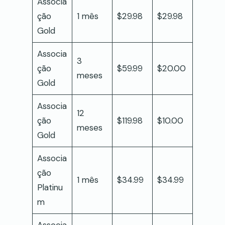
Associa
ção
1 mês
$29.98
$29.98
Gold
Associa
3
ção
$59.99
$20.00
meses
Gold
Associa
12
ção
$119.98
$10.00
meses
Gold
Associa
ção
1 mês
$34.99
$34.99
Platinu
m
Associa