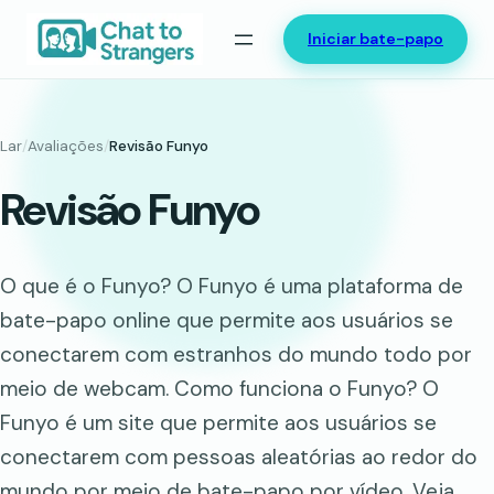
Saltar
Iniciar bate-papo
para
o
conteúdo
Lar
/
Avaliações
/
Revisão Funyo
Revisão Funyo
O que é o Funyo? O Funyo é uma plataforma de
bate-papo online que permite aos usuários se
conectarem com estranhos do mundo todo por
meio de webcam. Como funciona o Funyo? O
Funyo é um site que permite aos usuários se
conectarem com pessoas aleatórias ao redor do
mundo por meio de bate-papo por vídeo. Veja