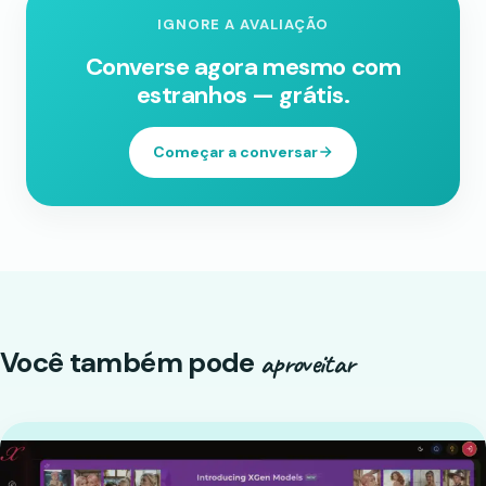
IGNORE A AVALIAÇÃO
Converse agora mesmo com
estranhos — grátis.
Começar a conversar
Você também pode
aproveitar