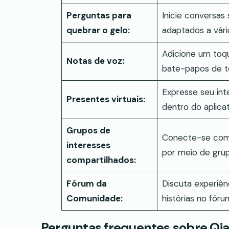
Perguntas para
Inicie conversas
quebrar o gelo:
adaptados a vári
Adicione um toq
Notas de voz:
bate-papos de t
Expresse seu int
Presentes virtuais:
dentro do aplicat
Grupos de
Conecte-se com 
interesses
por meio de grup
compartilhados:
Fórum da
Discuta experiên
Comunidade:
histórias no fóru
Perguntas frequentes sobre Qia