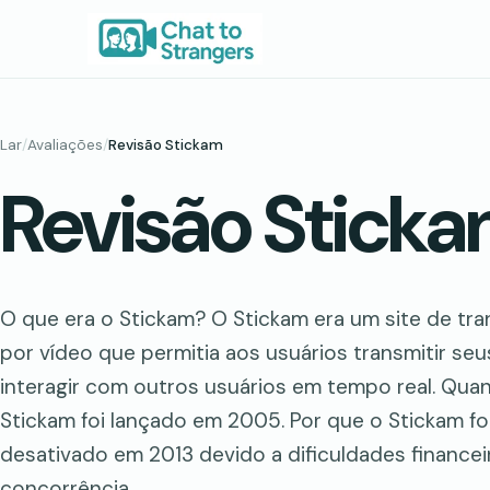
Saltar
para
o
conteúdo
Lar
/
Avaliações
/
Revisão Stickam
Revisão Stick
O que era o Stickam? O Stickam era um site de tr
por vídeo que permitia aos usuários transmitir s
interagir com outros usuários em tempo real. Qua
Stickam foi lançado em 2005. Por que o Stickam fo
desativado em 2013 devido a dificuldades finance
concorrência.