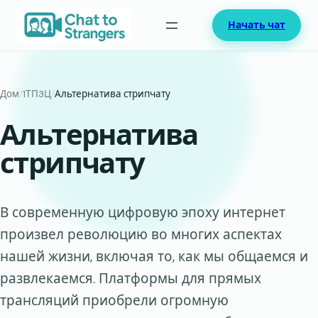
Перейти
Начать чат
к
содержимому
Дом
/
1ТП3Ц
/
Альтернатива стрипчату
Альтернатива
стрипчату
В современную цифровую эпоху интернет
произвел революцию во многих аспектах
нашей жизни, включая то, как мы общаемся и
развлекаемся. Платформы для прямых
трансляций приобрели огромную