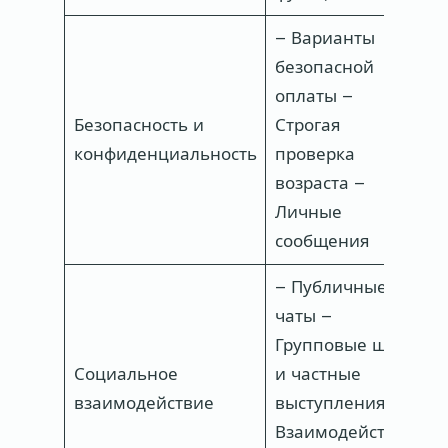
– Варианты
безопасной
–
оплаты –
в
Безопасность и
Строгая
К
конфиденциальность
проверка
к
возраста –
–
Личные
о
сообщения
– Публичные
чаты –
Групповые шоу
–
Социальное
и частные
о
взаимодействие
выступления –
в
Взаимодействие
я