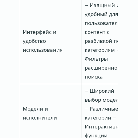
– Изящный и
удобный для
пользователя
–
Интерфейс и
контент с
и
удобство
разбивкой по
п
использования
категориям –
н
Фильтры
К
расширенного
поиска
– Широкий
–
выбор моделей
ж
Модели и
– Различные
П
исполнители
категории –
п
Интерактивные
п
функции