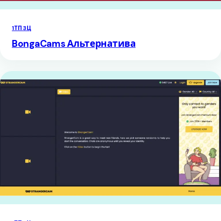
1ТП3Ц
BongaCams Альтернатива