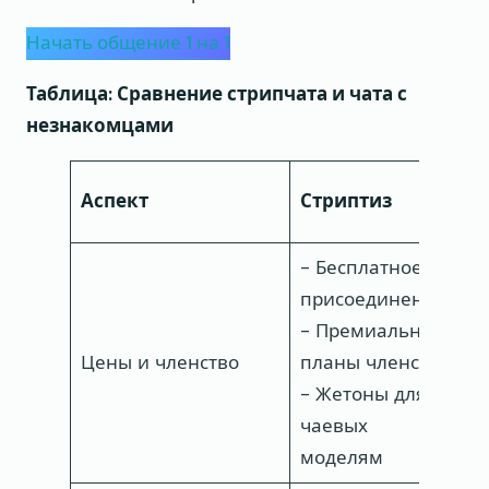
Начать общение 1 на 1
Таблица: Сравнение стрипчата и чата с
незнакомцами
О
Аспект
Стриптиз
н
- Бесплатное
–
присоединение
ч
- Премиальные
П
Цены и членство
планы членства
ч
- Жетоны для
д
чаевых
ф
моделям