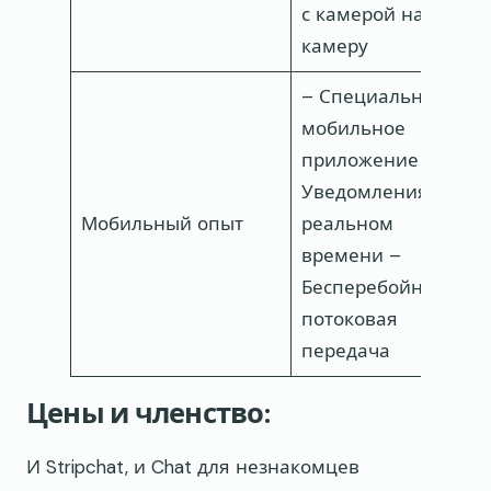
с камерой на
камеру
– Специальное
мобильное
приложение –
–
Уведомления в
м
Мобильный опыт
реальном
в
времени –
д
Бесперебойная
потоковая
передача
Цены и членство:
И Stripchat, и Chat для незнакомцев