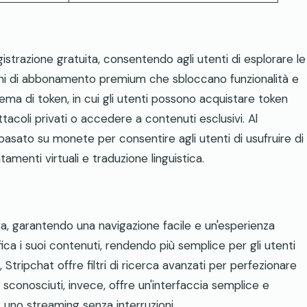
istrazione gratuita, consentendo agli utenti di esplorare le
iani di abbonamento premium che sbloccano funzionalità e
tema di token, in cui gli utenti possono acquistare token
acoli privati o accedere a contenuti esclusivi. Al
basato su monete per consentire agli utenti di usufruire di
menti virtuali e traduzione linguistica.
iva, garantendo una navigazione facile e un'esperienza
ica i suoi contenuti, rendendo più semplice per gli utenti
e, Stripchat offre filtri di ricerca avanzati per perfezionare
n sconosciuti, invece, offre un'interfaccia semplice e
r uno streaming senza interruzioni.