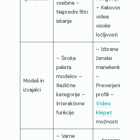
vsebina –
– Kakovost
Napredni filtri
videa
iskanja
visoke
ločljivosti
– Izbrane
– Široka
ženske
paleta
manekenke
modelov –
–
Modeli in
Različne
Preverjeni
izvajalci
kategorije –
profili –
Interaktivne
Video
funkcije
klepet
možnosti
– Varne