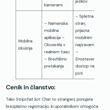
jezikov
kamerami
– Spletna
– Namenska
stran,
mobilna
prijazna
aplikacija –
mobilnim
Mobilna
Obvestila v
napravam
izkušnja
realnem času
–
– Brezhibno
Enostaven
pretakanje
dostop na
poti
Cenik in članstvo:
Tako Stripchat kot Chat to strangers ponujata
brezplačno registracijo, ki uporabnikom omogoča