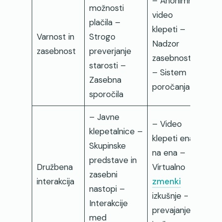
– Anonimni
možnosti
video
plačila –
klepeti –
Varnost in
Strogo
Nadzor
zasebnost
preverjanje
zasebnosti
starosti –
– Sistem
Zasebna
poročanja
sporočila
– Javne
– Video
klepetalnice –
klepeti ena
Skupinske
na ena –
predstave in
Družbena
Virtualno
zasebni
interakcija
zmenki
nastopi –
izkušnje -
Interakcije
prevajanje
med