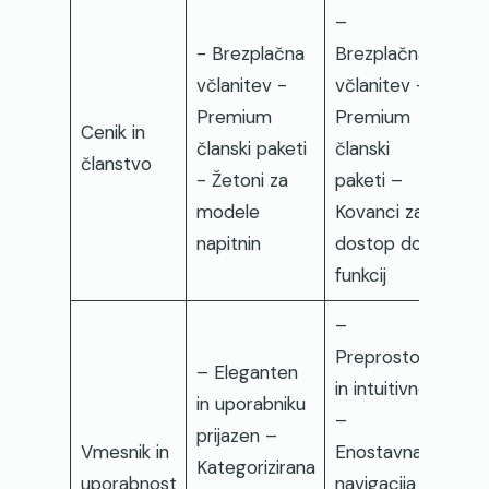
–
- Brezplačna
Brezplačna
včlanitev -
včlanitev –
Premium
Premium
Cenik in
članski paketi
članski
članstvo
- Žetoni za
paketi –
modele
Kovanci za
napitnin
dostop do
funkcij
–
Preprosto
– Eleganten
in intuitivno
in uporabniku
–
prijazen –
Vmesnik in
Enostavna
Kategorizirana
uporabnost
navigacija