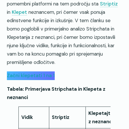
pomembni platformi na tem področju sta
Striptiz
in
Klepet
neznancem, pri čemer vsak ponuja
edinstvene funkcije in izkušnje. V tem članku se
bomo poglobili v primerjalno analizo Stripchata in
Klepetanja z neznanci, pri čemer bomo izpostavili
njune ključne vidike, funkcije in funkcionalnosti, kar
vam bo na koncu pomagalo pri sprejemanju
premišljene odločitve.
Začni klepetati 1 na 1
Tabela: Primerjava Stripchata in Klepeta z
neznanci
Klepetajte
Vidik
Striptiz
z neznanci