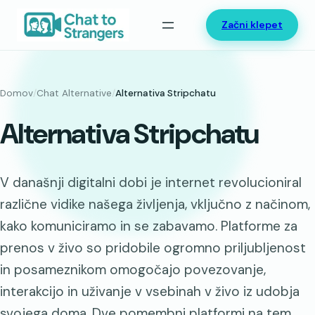
Preskoči
Začni klepet
na
vsebino
Domov
/
Chat Alternative
/
Alternativa Stripchatu
Alternativa Stripchatu
V današnji digitalni dobi je internet revolucioniral
različne vidike našega življenja, vključno z načinom,
kako komuniciramo in se zabavamo. Platforme za
prenos v živo so pridobile ogromno priljubljenost
in posameznikom omogočajo povezovanje,
interakcijo in uživanje v vsebinah v živo iz udobja
svojega doma. Dve pomembni platformi na tem