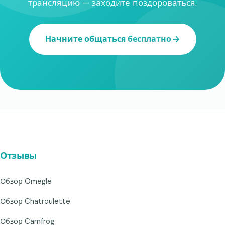
трансляцию — заходите поздороваться.
Начните общаться бесплатно
Отзывы
Обзор Omegle
Обзор Chatroulette
Обзор Camfrog