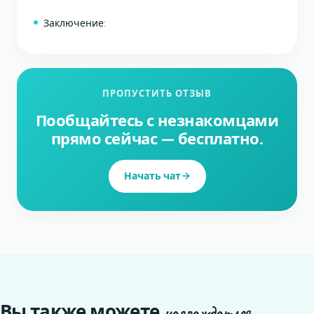
Заключение:
ПРОПУСТИТЬ ОТЗЫВ
Пообщайтесь с незнакомцами
прямо сейчас — бесплатно.
Начать чат
Вы также можете
наслаждаться