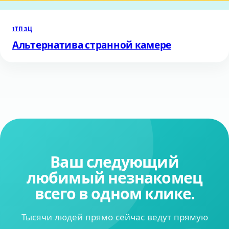
1ТП3Ц
Альтернатива странной камере
Ваш следующий
любимый незнакомец
всего в одном клике.
Тысячи людей прямо сейчас ведут прямую