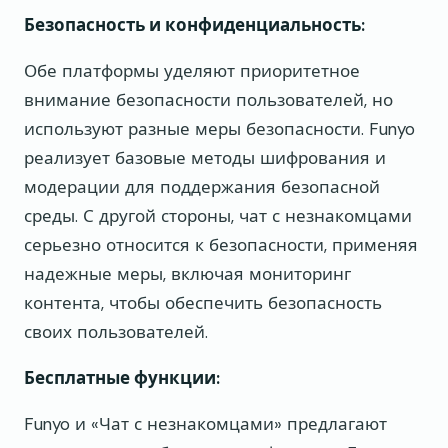
Безопасность и конфиденциальность:
Обе платформы уделяют приоритетное
внимание безопасности пользователей, но
используют разные меры безопасности. Funyo
реализует базовые методы шифрования и
модерации для поддержания безопасной
среды. С другой стороны, чат с незнакомцами
серьезно относится к безопасности, применяя
надежные меры, включая мониторинг
контента, чтобы обеспечить безопасность
своих пользователей.
Бесплатные функции:
Funyo и «Чат с незнакомцами» предлагают