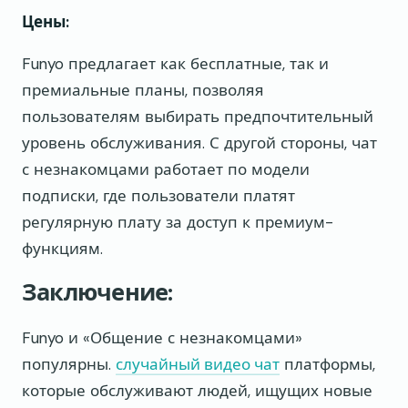
Цены:
Funyo предлагает как бесплатные, так и
премиальные планы, позволяя
пользователям выбирать предпочтительный
уровень обслуживания. С другой стороны, чат
с незнакомцами работает по модели
подписки, где пользователи платят
регулярную плату за доступ к премиум-
функциям.
Заключение:
Funyo и «Общение с незнакомцами»
популярны.
случайный видео чат
платформы,
которые обслуживают людей, ищущих новые