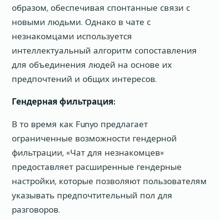
образом, обеспечивая спонтанные связи с
новыми людьми. Однако в чате с
незнакомцами используется
интеллектуальный алгоритм сопоставления
для объединения людей на основе их
предпочтений и общих интересов.
Гендерная фильтрация:
В то время как Funyo предлагает
ограниченные возможности гендерной
фильтрации, «Чат для незнакомцев»
предоставляет расширенные гендерные
настройки, которые позволяют пользователям
указывать предпочтительный пол для
разговоров.