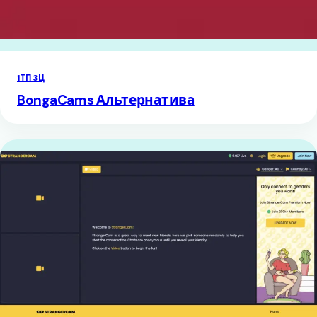
1ТП3Ц
BongaCams Альтернатива