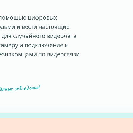
с помощью цифровых
юдьми и вести настоящие
 для случайного видеочата
камеру и подключение к
незнакомцами по видеосвязи
енные совпадения!