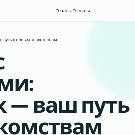
О нас
Отзывы
ш путь к новым знакомствам
с
ми:
 — ваш путь
акомствам