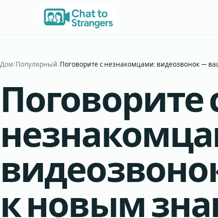
Перейти
к
содержимому
Дом
/
Популярный
/
Поговорите с незнакомцами: видеозвонок — ва
Поговорите 
незнакомца
видеозвонок
к новым зн