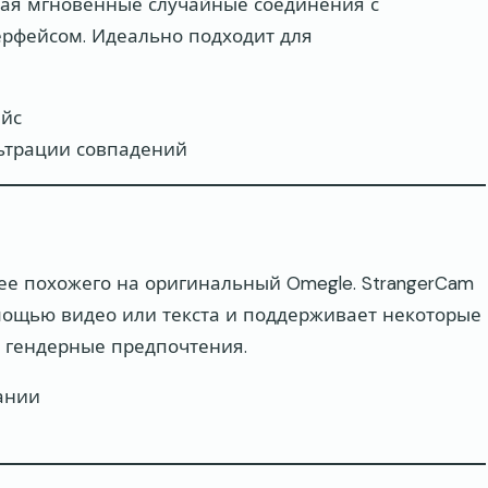
агая мгновенные случайные соединения с
рфейсом. Идеально подходит для
ейс
ьтрации совпадений
олее похожего на оригинальный Omegle. StrangerCam
мощью видео или текста и поддерживает некоторые
к гендерные предпочтения.
вании