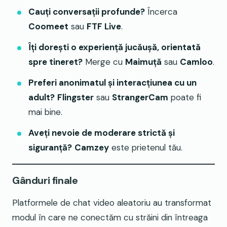
Cauți conversații profunde?
Încerca
Coomeet
sau
FTF Live
.
Îți dorești o experiență jucăușă, orientată
spre tineret?
Merge cu
Maimuţă
sau
Camloo
.
Preferi anonimatul și interacțiunea cu un
adult?
Flingster
sau
StrangerCam
poate fi
mai bine.
Aveți nevoie de moderare strictă și
siguranță?
Camzey
este prietenul tău.
Gânduri finale
Platformele de chat video aleatoriu au transformat
modul în care ne conectăm cu străini din întreaga