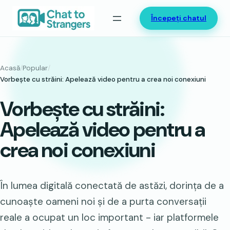
Sari
Începeți chatul
la
conținut
Acasă
/
Popular
/
Vorbește cu străini: Apelează video pentru a crea noi conexiuni
Vorbește cu străini:
Apelează video pentru a
crea noi conexiuni
În lumea digitală conectată de astăzi, dorința de a
cunoaște oameni noi și de a purta conversații
reale a ocupat un loc important - iar platformele