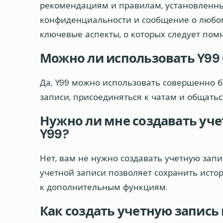
рекомендациям и правилам, установленны
конфиденциальности и сообщение о любо
ключевые аспекты, о которых следует пом
Можно ли использовать Y99
Да, Y99 можно использовать совершенно б
записи, присоединяться к чатам и общатьс
Нужно ли мне создавать уче
Y99?
Нет, вам не нужно создавать учетную запи
учетной записи позволяет сохранить истор
к дополнительным функциям.
Как создать учетную запись 