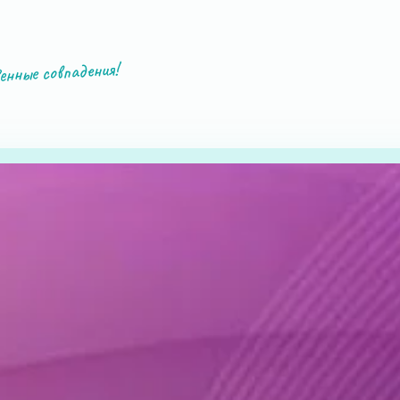
енные совпадения!