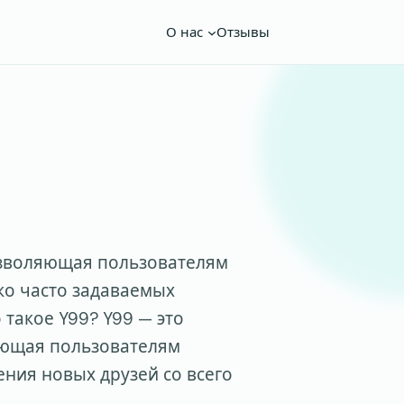
О нас
Отзывы
озволяющая пользователям
ько часто задаваемых
 такое Y99? Y99 — это
яющая пользователям
ения новых друзей со всего