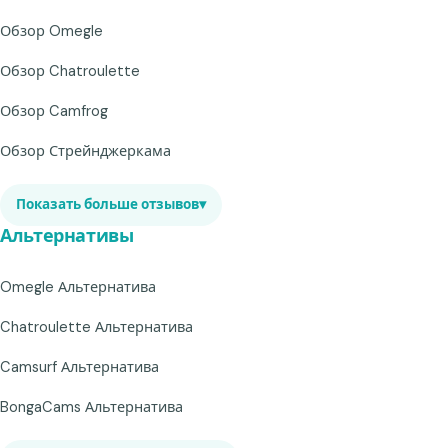
Обзор Omegle
Обзор Chatroulette
Обзор Camfrog
Обзор Стрейнджеркама
Показать больше отзывов
▾
Альтернативы
Omegle Альтернатива
Chatroulette Альтернатива
Camsurf Альтернатива
BongaCams Альтернатива