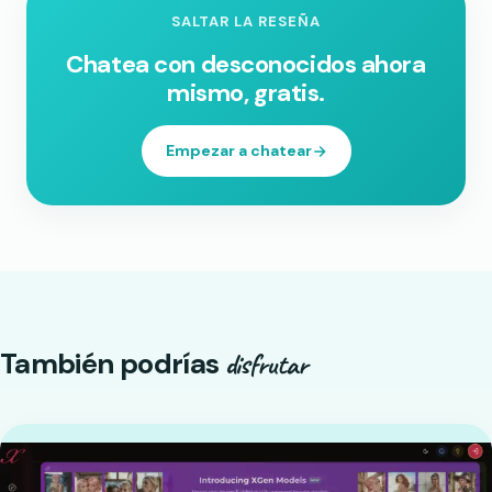
SALTAR LA RESEÑA
Chatea con desconocidos ahora
mismo, gratis.
Empezar a chatear
También podrías
disfrutar