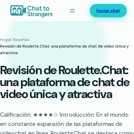
Saltar
Iniciar chat
al
contenido
Hogar
/
Reseñas
/
Revisión de Roulette.Chat: una plataforma de chat de video única y
atractiva
Revisión de Roulette.Chat:
una plataforma de chat de
video única y atractiva
Calificación: ★★★★☆ Introducción: En el mundo
en constante expansión de las plataformas de
videochat en línea, Roulette.Chat se destaca como