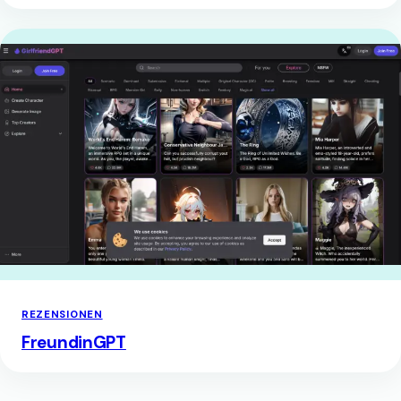
REZENSIONEN
FreundinGPT