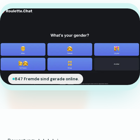
847 Fremde sind gerade online.