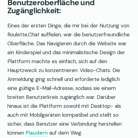
Benutzeroberfläche und
Zugänglichkeit:
Eines der ersten Dinge, die mir bei der Nutzung von
Roulette.Chat auffielen, war die benutzerfreundliche
Oberfläche. Das Navigieren durch die Website war
ein Kinderspiel und das minimalistische Design der
Plattform machte es einfach, sich auf den
Hauptzweck zu konzentrieren: Video-Chats. Die
Anmeldung ging schnell und erforderte lediglich
eine gültige E-Mail-Adresse, sodass sie einem
breiten Benutzerkreis zugänglich war. Darüber
hinaus ist die Plattform sowohl mit Desktop- als
auch mit Mobilgeräten kompatibel und stellt so
sicher, dass Benutzer eine Verbindung herstellen
können
Plaudern
auf dem Weg.