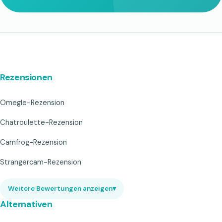
Rezensionen
Omegle-Rezension
Chatroulette-Rezension
Camfrog-Rezension
Strangercam-Rezension
Weitere Bewertungen anzeigen
▾
Alternativen