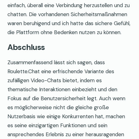
einfach, überall eine Verbindung herzustellen und zu
chatten. Die vorhandenen Sicherheitsmaßnahmen
waren beruhigend und ich hatte das sichere Gefühl,
die Plattform ohne Bedenken nutzen zu können.
Abschluss
Zusammenfassend lässt sich sagen, dass
Roulette.Chat eine erfrischende Variante des
zufälligen Video-Chats bietet, indem es
thematische Interaktionen einbezieht und den
Fokus auf die Benutzersicherheit legt. Auch wenn
es möglicherweise nicht die gleiche große
Nutzerbasis wie einige Konkurrenten hat, machen
es seine einzigartigen Funktionen und sein
ansprechendes Erlebnis zu einer herausragenden