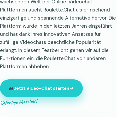
wachsenden Welt der Online-Videochat-
Plattformen sticht Roulette.Chat als erfrischend
einzigartige und spannende Alternative hervor. Die
Plattform wurde in den letzten Jahren eingeführt
und hat dank ihres innovativen Ansatzes für
zufällige Videochats beachtliche Popularität
erlangt. In diesem Testbericht gehen wir auf die
Funktionen ein, die Roulette.Chat von anderen
Plattformen abheben…
Jetzt Video-Chat starten
Sofortige Matches!