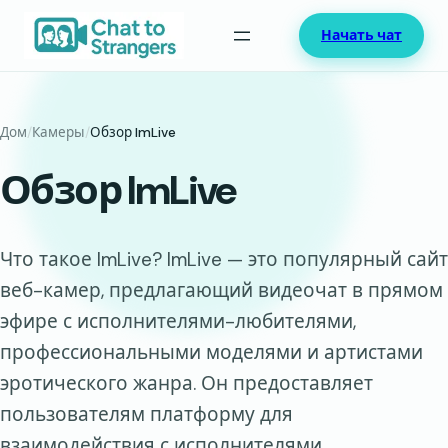
Перейти
Начать чат
к
содержимому
Дом
/
Камеры
/
Обзор ImLive
Обзор ImLive
Что такое ImLive? ImLive — это популярный сайт
веб-камер, предлагающий видеочат в прямом
эфире с исполнителями-любителями,
профессиональными моделями и артистами
эротического жанра. Он предоставляет
пользователям платформу для
взаимодействия с исполнителями