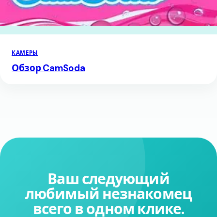
КАМЕРЫ
Обзор CamSoda
Ваш следующий
любимый незнакомец
всего в одном клике.