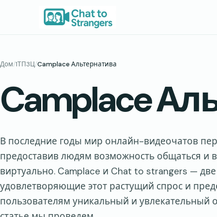
Перейти
к
содержимому
Дом
/
1ТП3Ц
/
Camplace Альтернатива
Camplace Ал
В последние годы мир онлайн-видеочатов пер
предоставив людям возможность общаться и 
виртуально. Camplace и Chat to strangers — д
удовлетворяющие этот растущий спрос и пре
пользователям уникальный и увлекательный о
статье мы проведем…