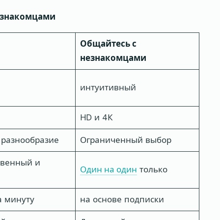
незнакомцами
Общайтесь с
незнакомцами
интуитивный
HD и 4К
разнообразие
Ограниченный выбор
твенный и
Один на один
только
а минуту
на основе подписки