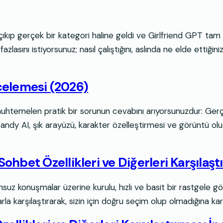
çıkıp gerçek bir kategori haline geldi ve Girlfriend GPT tam
nı istiyorsunuz; nasıl çalıştığını, aslında ne elde ettiğinizi,
ncelemesi (2026)
nız, muhtemelen pratik bir sorunun cevabını arıyorsunuzdur: G
andy AI, şık arayüzü, karakter özelleştirmesi ve görüntü olu
hbet Özellikleri ve Diğerleri Karşılaşt
nsuz konuşmalar üzerine kurulu, hızlı ve basit bir rastgele 
tformlarla karşılaştırarak, sizin için doğru seçim olup olmadığın