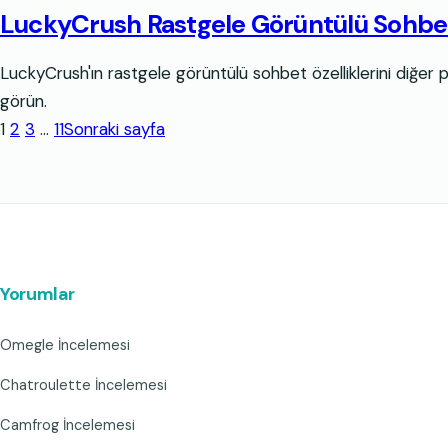
LuckyCrush Rastgele Görüntülü Sohbet Ö
LuckyCrush'ın rastgele görüntülü sohbet özelliklerini diğer pla
görün.
1
2
3
…
11
Sonraki sayfa
Yorumlar
Omegle İncelemesi
Chatroulette İncelemesi
Camfrog İncelemesi