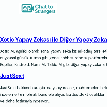
İçeriğe
geç
Xotic Yapay Zekası ile Diğer Yapay Zeka
Xotic AI, ağırlıklı olarak sanal yapay zeka kız arkadaş tarzı
duygusal günlük tutma gibi genel sohbet robotu platformları
Replika, Kindroid, Nomi AI, Talkie AI gibi diğer yapay zeka ark
JustSext
JustSext hakkında araştırma yapıyorsanız, muhtemelen hızlı 
inceleme tam olarak bunu ele alıyor. Bu JustSext özellikleri ve 
ve daha fazlasıyla inceliyor…