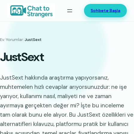
İçeriğe
Sohbete Başla
geç
Ev
/
Yorumlar
/
JustSext
JustSext
JustSext hakkında araştırma yapıyorsanız,
muhtemelen hızlı cevaplar arıyorsunuzdur: ne işe
yarıyor, kullanımı nasıl, maliyeti ne ve zaman
ayırmaya gerçekten değer mi? İşte bu inceleme
tam olarak bunu ele alıyor. Bu JustSext özellikleri ve
alternatifleri kılavuzu, platformu pratik bir kullanıcı
bakış açısından, temel araçlar, fiyatlandırma yapısı,