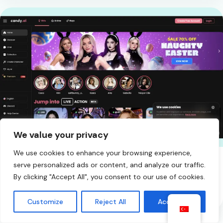
We value your privacy
We use cookies to enhance your browsing experience,
serve personalized ads or content, and analyze our traffic.
YORUMLAR
By clicking "Accept All", you consent to our use of cookies.
Candy AI Özellikleri ve Alternatifleri
İncelemesi (2026)
Customize
Reject All
Accept All