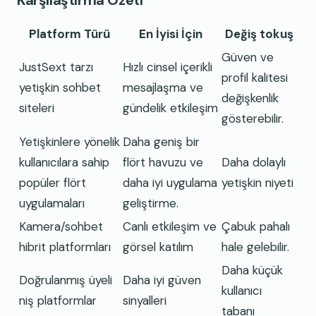
Karşılaştırma Özeti
Platform Türü
En İyisi İçin
Değiş tokuş
Güven ve
JustSext tarzı
Hızlı cinsel içerikli
profil kalitesi
yetişkin sohbet
mesajlaşma ve
değişkenlik
siteleri
gündelik etkileşim
gösterebilir.
Yetişkinlere yönelik
Daha geniş bir
kullanıcılara sahip
flört havuzu ve
Daha dolaylı
popüler flört
daha iyi uygulama
yetişkin niyeti
uygulamaları
geliştirme.
Kamera/sohbet
Canlı etkileşim ve
Çabuk pahalı
hibrit platformları
görsel katılım
hale gelebilir.
Daha küçük
Doğrulanmış üyeli
Daha iyi güven
kullanıcı
niş platformlar
sinyalleri
tabanı