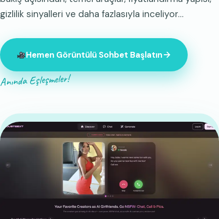
gizlilik sinyalleri ve daha fazlasıyla inceliyor…
Hemen Görüntülü Sohbet Başlatın
Anında Eşleşmeler!