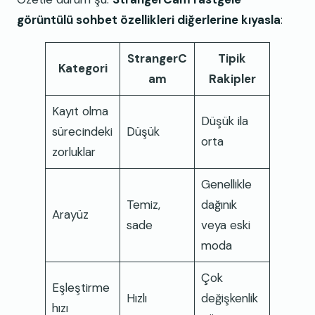
görüntülü sohbet özellikleri diğerlerine kıyasla
:
StrangerC
Tipik
Kategori
am
Rakipler
Kayıt olma
Düşük ila
sürecindeki
Düşük
orta
zorluklar
Genellikle
Temiz,
dağınık
Arayüz
sade
veya eski
moda
Çok
Eşleştirme
Hızlı
değişkenlik
hızı