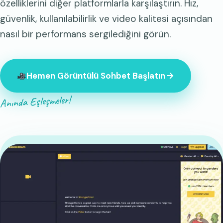
özelliklerini diğer platformlarla karşılaştırın. Hız,
güvenlik, kullanılabilirlik ve video kalitesi açısından
nasıl bir performans sergilediğini görün.
Hemen Görüntülü Sohbet Başlatın
Anında Eşleşmeler!