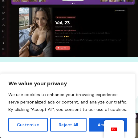
YORUMLAR
Xotic Yapay Zekası ile Diğer Yapay Zeka
We value your privacy
Arkadaşları Karşılaştırması
We use cookies to enhance your browsing experience,
serve personalized ads or content, and analyze our traffic.
By clicking "Accept All", you consent to our use of cookies.
Customize
Reject All
Accept All