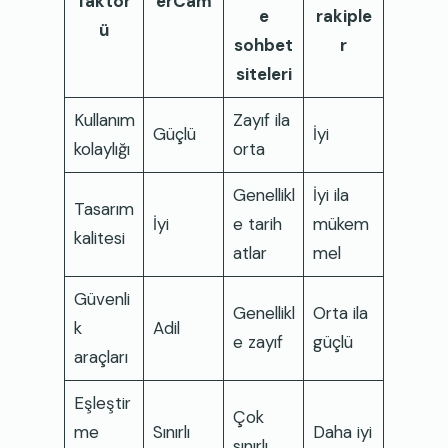
faktör
erCam
e
rakiple
ü
sohbet
r
siteleri
Kullanım
Zayıf ila
Güçlü
İyi
kolaylığı
orta
Genellikl
İyi ila
Tasarım
İyi
e tarih
mükem
kalitesi
atlar
mel
Güvenli
Genellikl
Orta ila
k
Adil
e zayıf
güçlü
araçları
Eşleştir
Çok
me
Sınırlı
Daha iyi
sınırlı