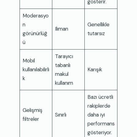
gösterir.
Moderasyo
n
Genellikle
Ilıman
görünürlüğ
tutarsız
ü
Tarayıcı
Mobil
tabanlı
kullanılabilirli
Karışık
makul
k
kullanım
Bazı ücretli
rakiplerde
Gelişmiş
Sınırlı
daha iyi
filtreler
performans
gösteriyor.