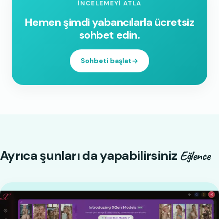
İNCELEMEYI ATLA
Hemen şimdi yabancılarla ücretsiz
sohbet edin.
Sohbeti başlat
Ayrıca şunları da yapabilirsiniz
Eğlence