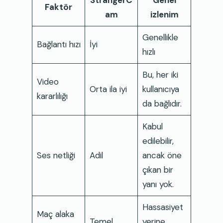
StrangerC
Genel
Faktör
am
izlenim
Genellikle
Bağlantı hızı
İyi
hızlı
Bu, her iki
Video
Orta ila iyi
kullanıcıya
kararlılığı
da bağlıdır.
Kabul
edilebilir,
Ses netliği
Adil
ancak öne
çıkan bir
yanı yok.
Hassasiyet
Maç alaka
Temel
yerine